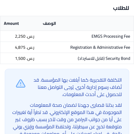
للطلاب
الوصف
Amount
EMGS Processing Fee
ر.س.‏ 2,250
Registration & Administrative Fee
ر.س.‏ 4,875
Security Bond
(قابل للاسترداد)
ر.س.‏ 1,500
التكلفة التقديرية كما أبلغت بها المؤسسة. قد
تُضاف رسوم إدارية أخرى. يُرجى التواصل معنا
للحصول على أحدث المعلومات.
لقد بذلنا قصارى جهدنا لضمان صحة المعلومات
الموجودة في هذا الموقع الإلكتروني. قد تطرأ أية تغييرات
على أيا من جوانب البرامج من وقت لآخر بسبب ظروف غير
متوقعة تخرج عن سيطرتنا، وتحتفظ المؤسسة وإيزي يوني
بالحق في إجراء تعديلات على أي معلومات موجودة في