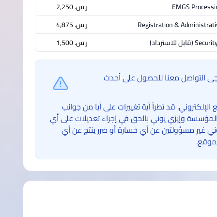
EMGS Processi
ر.س.‏ 2,250
Registration & Administrati
ر.س.‏ 4,875
Securit
(قابل للاسترداد)
ر.س.‏ 1,500
ُرجى التواصل معنا للحصول على أحدث
لكتروني. قد تطرأ أية تغييرات على أيا من جوانب
لمؤسسة وإيزي يوني بالحق في إجراء تعديلات على أي
غير مسؤولتين عن أي خسارة أو ضرر ينتج عن أي
موقع.