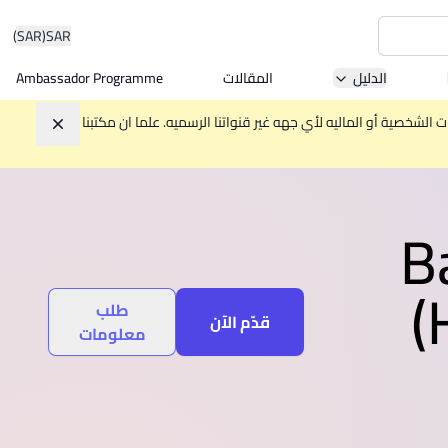
(SAR)
SAR
الدليل
المقالات
Ambassador Programme
Asia 
الشخصية أو الماليه لأي جهه غير قنواتنا الرسميه. علما ان مكتبنا
تجاهل
W
B
Mala
(
طلب
قدّم الآن
معلومات
MBA by