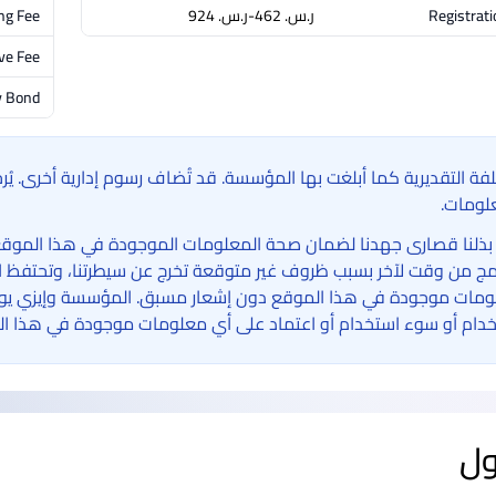
Registrati
ر.س.‏ 462-ر.س.‏ 924
ng Fee
ve Fee
y Bond
لفة التقديرية كما أبلغت بها المؤسسة. قد تُضاف رسوم إدارية أخرى. ي
لومات.
بذلنا قصارى جهدنا لضمان صحة المعلومات الموجودة في هذا الموقع الإ
امج من وقت لآخر بسبب ظروف غير متوقعة تخرج عن سيطرتنا، وتحتفظ ا
مات موجودة في هذا الموقع دون إشعار مسبق. المؤسسة وإيزي يوني 
دام أو سوء استخدام أو اعتماد على أي معلومات موجودة في هذا ال
ول