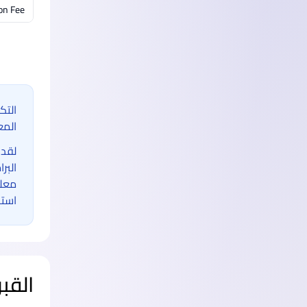
on Fee
التك
المع
لقد 
البر
معلو
استخ
القب