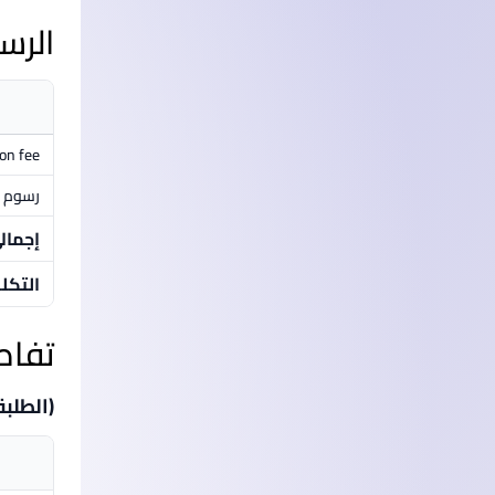
الرس
ion fee
رسوم م
إجمال
التكل
تفاص
(الطلبة