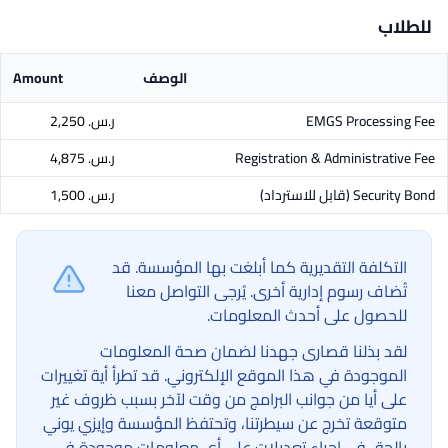
للطلاب
الوصف
Amount
EMGS Processing Fee
ر.س.‏ 2,250
Registration & Administrative Fee
ر.س.‏ 4,875
Security Bond
(قابل للاسترداد)
ر.س.‏ 1,500
التكلفة التقديرية كما أبلغت بها المؤسسة. قد
تُضاف رسوم إدارية أخرى. يُرجى التواصل معنا
للحصول على أحدث المعلومات.
لقد بذلنا قصارى جهدنا لضمان صحة المعلومات
الموجودة في هذا الموقع الإلكتروني. قد تطرأ أية تغييرات
على أيا من جوانب البرامج من وقت لآخر بسبب ظروف غير
متوقعة تخرج عن سيطرتنا، وتحتفظ المؤسسة وإيزي يوني
بالحق في إجراء تعديلات على أي معلومات موجودة في