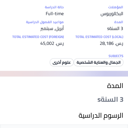
إحصائيات
المؤهلات
حالة الدراسة
البكالوريوس
Full-time
المدة
مواعيد الفصول الدراسية
3 السنةs
أبريل, سبتمبر
TOTAL ESTIMATED COST (FOREIGN)
TOTAL ESTIMATED COST (LOCAL)
ر.س.‏ 28,186
ر.س.‏ 45,002
SUBJECTS
الجمال والعناية الشخصية
علوم أخرى
المدة
3 السنةs
الرسوم الدراسية