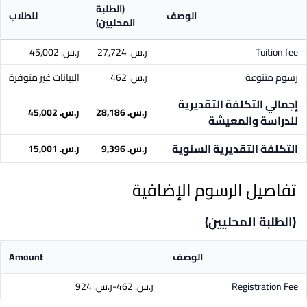
(الطلبة
الوصف
للطلاب
المحليين)
Tuition fee
ر.س.‏ 27,724
ر.س.‏ 45,002
رسوم متنوعة
ر.س.‏ 462
البيانات غير متوفرة
إجمالي التكلفة التقديرية
ر.س.‏ 28,186
ر.س.‏ 45,002
للدراسة والمعيشة
التكلفة التقديرية السنوية
ر.س.‏ 9,396
ر.س.‏ 15,001
تفاصيل الرسوم الإضافية
(الطلبة المحليين)
الوصف
Amount
Registration Fee
ر.س.‏ 462-ر.س.‏ 924