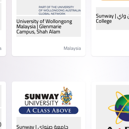
كلية صن واي | Sunway
College
University of Wollongong
Malaysia | Glenmarie
Campus, Shah Alam
a
Malaysia
)
جامعة صنواي | Sunway