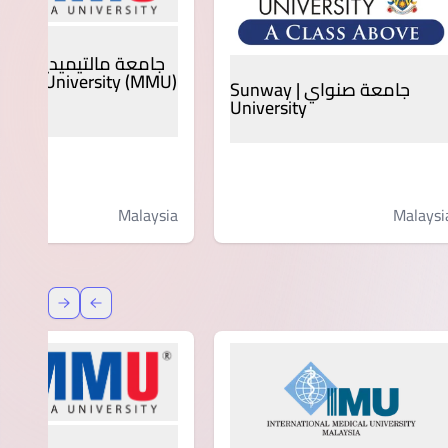
جامعة مالتيميديا - سايبر
media University (MMU)
جامعة صنواي | Sunway
jaya
University
Malaysi
Malaysia
عودة
إعادة توج