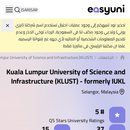
(SAR)
SAR
ation
تحذير: نود تنبيهكم إلى وجود عمليات احتيال تستخدم اسم شركتنا (ايزي
تجاه
يوني) وتدعي وجود مكتب لنا في السعودية, الرجاء توخي الحذر وعدم
تقديم المعلومات الشخصية أو الماليه لأي جهه غير قنواتنا الرسميه.
علما ان مكتبنا الرئيسي في ماليزيا فقط
الجامعات
mpur University of Science and Infrastructure (KLUST)
الصفحة الرئيسية
Kuala Lumpur University of Science and
Infrastructure (KLUST) - formerly IUKL
Selangor, Malaysia
إحصائيات
# 5
QS Stars University Ratings
15
37