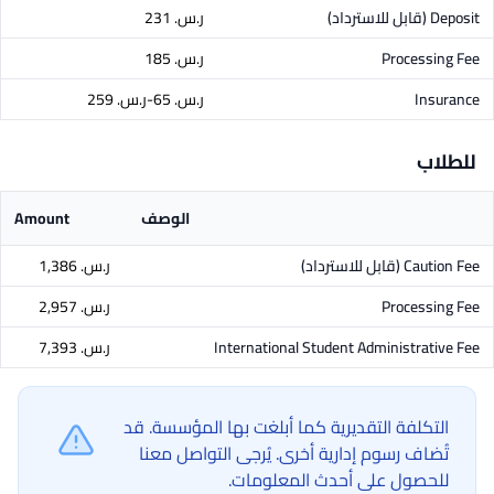
Deposit
(قابل للاسترداد)
ر.س.‏ 231
Processing Fee
ر.س.‏ 185
Insurance
ر.س.‏ 65-ر.س.‏ 259
للطلاب
الوصف
Amount
Caution Fee
(قابل للاسترداد)
ر.س.‏ 1,386
Processing Fee
ر.س.‏ 2,957
International Student Administrative Fee
ر.س.‏ 7,393
التكلفة التقديرية كما أبلغت بها المؤسسة. قد
تُضاف رسوم إدارية أخرى. يُرجى التواصل معنا
للحصول على أحدث المعلومات.