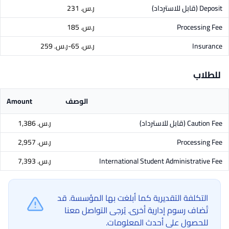
Deposit
(قابل للاسترداد)
ر.س.‏ 231
Processing Fee
ر.س.‏ 185
Insurance
ر.س.‏ 65-ر.س.‏ 259
للطلاب
الوصف
Amount
Caution Fee
(قابل للاسترداد)
ر.س.‏ 1,386
Processing Fee
ر.س.‏ 2,957
International Student Administrative Fee
ر.س.‏ 7,393
التكلفة التقديرية كما أبلغت بها المؤسسة. قد
تُضاف رسوم إدارية أخرى. يُرجى التواصل معنا
للحصول على أحدث المعلومات.