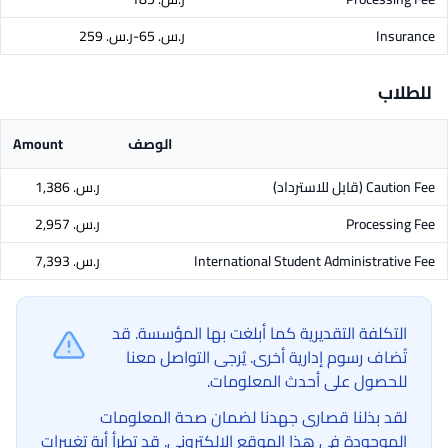
Insurance
ر.س.‏ 65-ر.س.‏ 259
للطلاب
الوصف
Amount
Caution Fee
(قابل للاسترداد)
ر.س.‏ 1,386
Processing Fee
ر.س.‏ 2,957
International Student Administrative Fee
ر.س.‏ 7,393
التكلفة التقديرية كما أبلغت بها المؤسسة. قد
تُضاف رسوم إدارية أخرى. يُرجى التواصل معنا
للحصول على أحدث المعلومات.
لقد بذلنا قصارى جهدنا لضمان صحة المعلومات
الموجودة في هذا الموقع الإلكتروني. قد تطرأ أية تغييرات