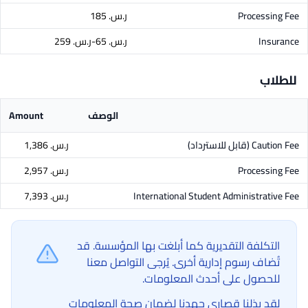
Processing Fee
ر.س.‏ 185
Insurance
ر.س.‏ 65-ر.س.‏ 259
للطلاب
الوصف
Amount
Caution Fee
(قابل للاسترداد)
ر.س.‏ 1,386
Processing Fee
ر.س.‏ 2,957
International Student Administrative Fee
ر.س.‏ 7,393
التكلفة التقديرية كما أبلغت بها المؤسسة. قد
تُضاف رسوم إدارية أخرى. يُرجى التواصل معنا
للحصول على أحدث المعلومات.
لقد بذلنا قصارى جهدنا لضمان صحة المعلومات