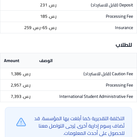
Deposit
(قابل للاسترداد)
ر.س.‏ 231
Processing Fee
ر.س.‏ 185
Insurance
ر.س.‏ 65-ر.س.‏ 259
للطلاب
الوصف
Amount
Caution Fee
(قابل للاسترداد)
ر.س.‏ 1,386
Processing Fee
ر.س.‏ 2,957
International Student Administrative Fee
ر.س.‏ 7,393
التكلفة التقديرية كما أبلغت بها المؤسسة. قد
تُضاف رسوم إدارية أخرى. يُرجى التواصل معنا
للحصول على أحدث المعلومات.