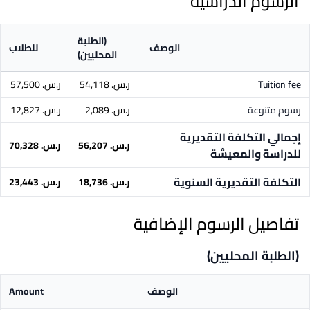
الرسوم الدراسية
(الطلبة
الوصف
للطلاب
المحليين)
Tuition fee
ر.س.‏ 54,118
ر.س.‏ 57,500
رسوم متنوعة
ر.س.‏ 2,089
ر.س.‏ 12,827
إجمالي التكلفة التقديرية
ر.س.‏ 56,207
ر.س.‏ 70,328
للدراسة والمعيشة
التكلفة التقديرية السنوية
ر.س.‏ 18,736
ر.س.‏ 23,443
تفاصيل الرسوم الإضافية
(الطلبة المحليين)
الوصف
Amount