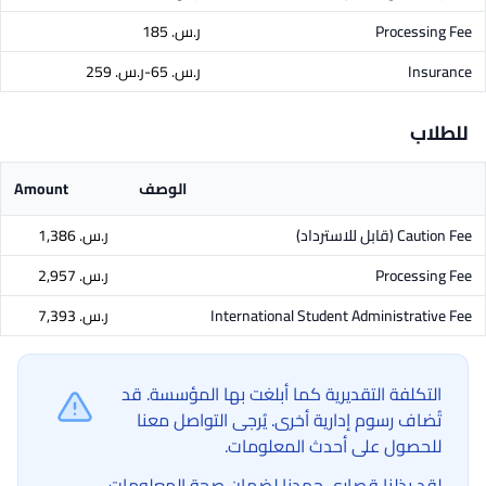
Processing Fee
ر.س.‏ 185
Insurance
ر.س.‏ 65-ر.س.‏ 259
للطلاب
الوصف
Amount
Caution Fee
(قابل للاسترداد)
ر.س.‏ 1,386
Processing Fee
ر.س.‏ 2,957
International Student Administrative Fee
ر.س.‏ 7,393
التكلفة التقديرية كما أبلغت بها المؤسسة. قد
تُضاف رسوم إدارية أخرى. يُرجى التواصل معنا
للحصول على أحدث المعلومات.
لقد بذلنا قصارى جهدنا لضمان صحة المعلومات