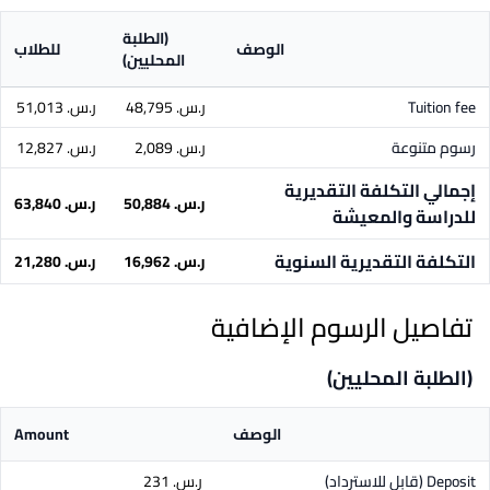
(الطلبة
الوصف
للطلاب
المحليين)
Tuition fee
ر.س.‏ 48,795
ر.س.‏ 51,013
رسوم متنوعة
ر.س.‏ 2,089
ر.س.‏ 12,827
إجمالي التكلفة التقديرية
ر.س.‏ 50,884
ر.س.‏ 63,840
للدراسة والمعيشة
التكلفة التقديرية السنوية
ر.س.‏ 16,962
ر.س.‏ 21,280
تفاصيل الرسوم الإضافية
(الطلبة المحليين)
الوصف
Amount
Deposit
(قابل للاسترداد)
ر.س.‏ 231