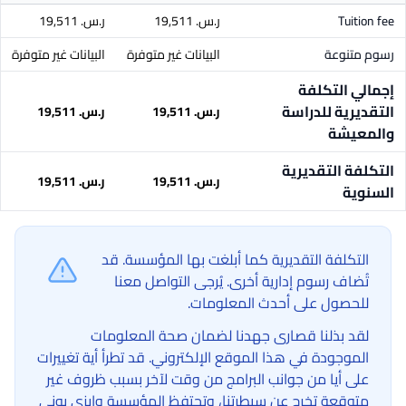
Tuition fee
ر.س.‏ 19,511
ر.س.‏ 19,511
رسوم متنوعة
البيانات غير متوفرة
البيانات غير متوفرة
إجمالي التكلفة
التقديرية للدراسة
ر.س.‏ 19,511
ر.س.‏ 19,511
والمعيشة
التكلفة التقديرية
ر.س.‏ 19,511
ر.س.‏ 19,511
السنوية
التكلفة التقديرية كما أبلغت بها المؤسسة. قد
تُضاف رسوم إدارية أخرى. يُرجى التواصل معنا
للحصول على أحدث المعلومات.
لقد بذلنا قصارى جهدنا لضمان صحة المعلومات
الموجودة في هذا الموقع الإلكتروني. قد تطرأ أية تغييرات
على أيا من جوانب البرامج من وقت لآخر بسبب ظروف غير
متوقعة تخرج عن سيطرتنا، وتحتفظ المؤسسة وإيزي يوني