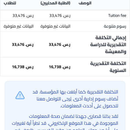
الوصف
(الطلبة المحليين)
للطلاب
Tuition fee
ر.س.‏ 33,476
ر.س.‏ 33,476
رسوم متنوعة
البيانات غير متوفرة
البيانات غير متوفرة
إجمالي التكلفة
التقديرية للدراسة
ر.س.‏ 33,476
ر.س.‏ 33,476
والمعيشة
التكلفة التقديرية
ر.س.‏ 16,738
ر.س.‏ 16,738
السنوية
التكلفة التقديرية كما أبلغت بها المؤسسة. قد
تُضاف رسوم إدارية أخرى. يُرجى التواصل معنا
للحصول على أحدث المعلومات.
لقد بذلنا قصارى جهدنا لضمان صحة المعلومات
الموجودة في هذا الموقع الإلكتروني. قد تطرأ أية تغييرات