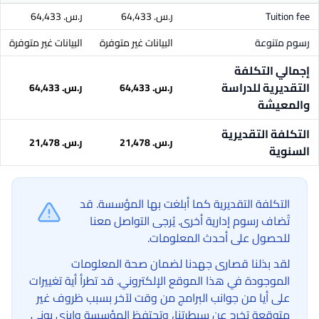
Tuition fee
ر.س.‏ 64,433
ر.س.‏ 64,433
رسوم متنوعة
البيانات غير متوفرة
البيانات غير متوفرة
إجمالي التكلفة
التقديرية للدراسة
ر.س.‏ 64,433
ر.س.‏ 64,433
والمعيشة
التكلفة التقديرية
ر.س.‏ 21,478
ر.س.‏ 21,478
السنوية
التكلفة التقديرية كما أبلغت بها المؤسسة. قد
تُضاف رسوم إدارية أخرى. يُرجى التواصل معنا
للحصول على أحدث المعلومات.
لقد بذلنا قصارى جهدنا لضمان صحة المعلومات
الموجودة في هذا الموقع الإلكتروني. قد تطرأ أية تغييرات
على أيا من جوانب البرامج من وقت لآخر بسبب ظروف غير
متوقعة تخرج عن سيطرتنا، وتحتفظ المؤسسة وإيزي يوني