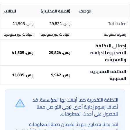
الوصف
(الطلبة المحليين)
للطلاب
Tuition fee
ر.س.‏ 29,824
ر.س.‏ 41,505
رسوم متنوعة
البيانات غير متوفرة
البيانات غير متوفرة
إجمالي التكلفة
التقديرية للدراسة
ر.س.‏ 29,824
ر.س.‏ 41,505
والمعيشة
التكلفة التقديرية
ر.س.‏ 9,942
ر.س.‏ 13,835
السنوية
التكلفة التقديرية كما أبلغت بها المؤسسة. قد
تُضاف رسوم إدارية أخرى. يُرجى التواصل معنا
للحصول على أحدث المعلومات.
لقد بذلنا قصارى جهدنا لضمان صحة المعلومات