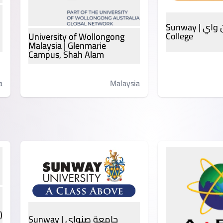
كلية صن واي | Sunway
College
University of Wollongong
Malaysia | Glenmarie
Campus, Shah Alam
a
Malaysia
)
جامعة صنواي | Sunway