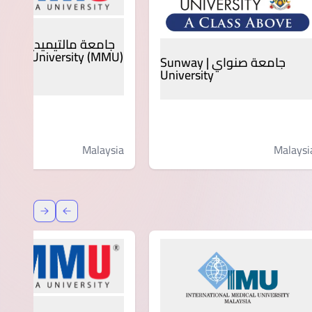
جامعة مالتيميديا - سايبر
media University (MMU)
جامعة صنواي | Sunway
jaya
University
Malaysi
Malaysia
عودة
إعادة توج