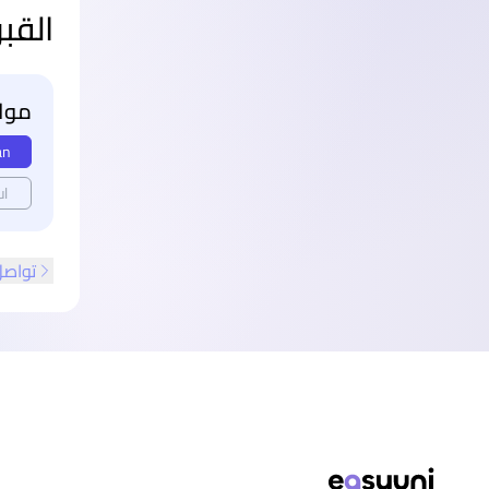
القب
مواع
an
ul
تواصل
ذييل الصفحة