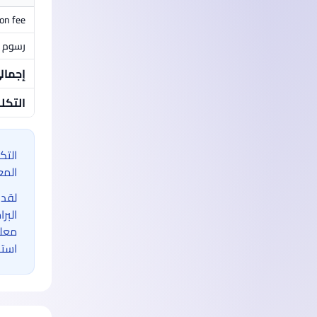
ion fee
رسوم م
إجمال
التكل
التك
المع
لقد 
البر
معلو
استخ