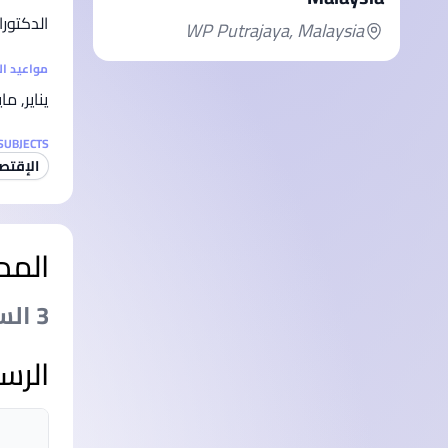
الدكتورا
WP Putrajaya, Malaysia
مواعيد ا
يناير, ما
SUBJECTS
الإقتص
المد
3 السنةs
الرس