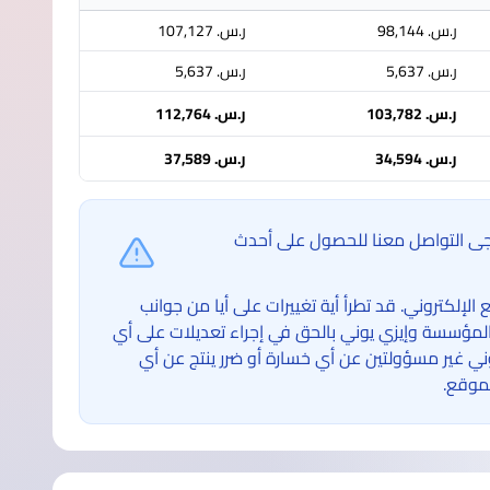
ر.س.‏ 98,144
ر.س.‏ 107,127
ر.س.‏ 5,637
ر.س.‏ 5,637
ر.س.‏ 103,782
ر.س.‏ 112,764
ر.س.‏ 34,594
ر.س.‏ 37,589
ُرجى التواصل معنا للحصول على أحدث
لكتروني. قد تطرأ أية تغييرات على أيا من جوانب
لمؤسسة وإيزي يوني بالحق في إجراء تعديلات على أي
غير مسؤولتين عن أي خسارة أو ضرر ينتج عن أي
موقع.