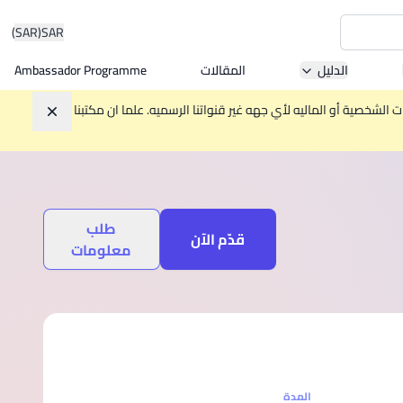
(SAR)
SAR
الدليل
المقالات
Ambassador Programme
Asia 
الشخصية أو الماليه لأي جهه غير قنواتنا الرسميه. علما ان مكتبنا
تجاهل
W
طلب
Mala
قدّم الآن
معلومات
MBA by
المدة