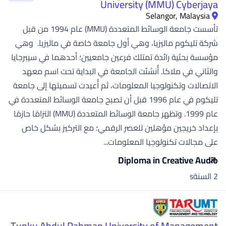
University (MMU) Cyberjaya
Selangor, Malaysia
تأسست جامعة الوسائط المتعددة (MMU) عام 1994 من قبل
شركة تليكوم ماليزيا، وهي أول جامعة خاصة في ماليزيا. وهي
مؤسسة بحثية رائدة تمتلك فرعين جامعيين؛ أحدهما في سيبرجايا
والثاني في ملاكا. أُنشئت الجامعة في البداية تحت اسم معهد
الاتصالات وتكنولوجيا المعلومات، ثم أُعيدت تسميتها إلى جامعة
تليكوم في عام 1996 قبل أن تصبح جامعة الوسائط المتعددة في
عام 1999. وتظهر جامعة الوسائط المتعددة (MMU) التزامًا حازمًا
بإعداد خريجين مؤهلين للعصر الرقمي؛ مع التركيز بشكل خاص
على مجالات تكنولوجيا المعلومات...
Diploma in Creative Audio
2 السنةs
Tunku Abdul Rahman University of Management