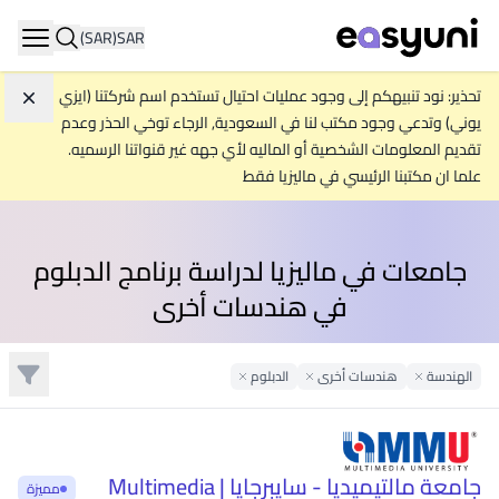
(SAR)
SAR
ation
تحذير: نود تنبيهكم إلى وجود عمليات احتيال تستخدم اسم شركتنا (ايزي
تجاه
يوني) وتدعي وجود مكتب لنا في السعودية, الرجاء توخي الحذر وعدم
تقديم المعلومات الشخصية أو الماليه لأي جهه غير قنواتنا الرسميه.
علما ان مكتبنا الرئيسي في ماليزيا فقط
جامعات في ماليزيا لدراسة برنامج الدبلوم
في هندسات أخرى
تصفية
الهندسة
Remove Filter
هندسات أخرى
الدبلوم
Remove Filter
Remove Filter
جامعة مالتيميديا - سايبرجايا | Multimedia
مميزة