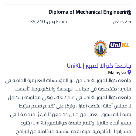
Diploma of Mechanical Engineering
2.5 years
From ر.س.‏ 35,210
جامعة كوالا لمبور | UniKL
Malaysia
جامعة كوالالمبور UniKL من أبرز المؤسسات التعليمية الخاصة في
ماليزيا؛ متخصصة في مجالات الهندسة والتكنولوجيا. تأسست
جامعة كوالالمبور UniKL في عام 2002، وهي مملوكة بالكامل
لـ مجلس أمانة الشعب (مارا)، وتركز على تقديم تعليم مرتبط
بمتطلبات سوق العمل من خلال 14 معهدًا فرعيًّا متخصصًا في
جميع أنحاء ماليزيا. وتتميز جامعة كوالالمبور (UniKL) بتنوع
مساراتها الأكاديمية؛ حيث تقدم سلسلة متكاملة من البرامج