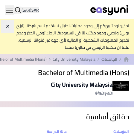
(SAR)
SAR
ation
تحذير: نود تنبيهكم إلى وجود عمليات احتيال تستخدم اسم شركتنا (ايزي
تجاه
يوني) وتدعي وجود مكتب لنا في السعودية, الرجاء توخي الحذر وعدم
تقديم المعلومات الشخصية أو الماليه لأي جهه غير قنواتنا الرسميه.
علما ان مكتبنا الرئيسي في ماليزيا فقط
الجامعات
City University Malaysia
helor of Multimedia (Hons)
الصفحة الرئيسية
Bachelor of Multimedia (Hons)
City University Malaysia
Malaysia
حقائق أساسية
إحصائيات
المؤهلات
حالة الدراسة