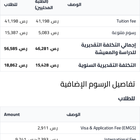
(الطلبة
الوصف
للطلاب
المحليين)
Tuition fee
ر.س.‏ 41,198
ر.س.‏ 41,198
رسوم متنوعة
ر.س.‏ 5,083
ر.س.‏ 15,387
إجمالي التكلفة التقديرية
ر.س.‏ 46,281
ر.س.‏ 56,585
للدراسة والمعيشة
التكلفة التقديرية السنوية
ر.س.‏ 15,428
ر.س.‏ 18,862
تفاصيل الرسوم الإضافية
للطلاب
الوصف
Amount
Visa & Application Fee (EMGS)
ر.س.‏ 2,911
International Fee
ر.س.‏ 7,393-ر.س.‏ 9,241