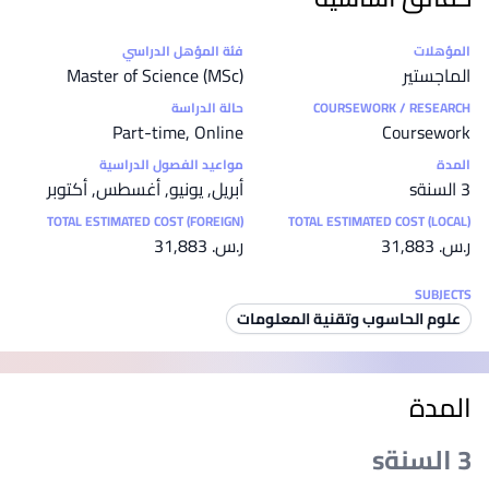
إحصائيات
المؤهلات
فئة المؤهل الدراسي
الماجستير
Master of Science (MSc)
COURSEWORK / RESEARCH
حالة الدراسة
Part-time, Online
Coursework
المدة
مواعيد الفصول الدراسية
3 السنةs
أبريل, يونيو, أغسطس, أكتوبر
TOTAL ESTIMATED COST (FOREIGN)
TOTAL ESTIMATED COST (LOCAL)
ر.س.‏ 31,883
ر.س.‏ 31,883
SUBJECTS
علوم الحاسوب وتقنية المعلومات
المدة
3 السنةs