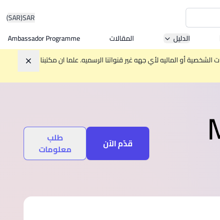
(SAR)
SAR
الدليل
المقالات
Ambassador Programme
Asia 
الشخصية أو الماليه لأي جهه غير قنواتنا الرسميه. علما ان مكتبنا
تجاهل
W
Mala
طلب
قدّم الآن
معلومات
MBA by