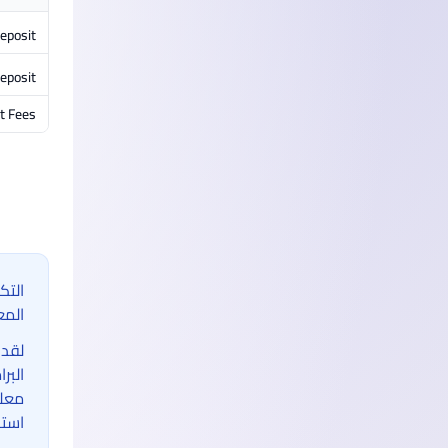
Deposit
eposit
t Fees
التك
المع
لقد 
البر
معلو
استخ