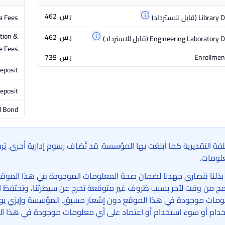
ر.س.‏ 462
Library 
(قابل للاسترداد)
a Fees
tion &
ر.س.‏ 462
Engineering Laboratory D
(قابل للاسترداد)
e Fees
Enrollmen
ر.س.‏ 739
eposit
eposit
l Bond
لفة التقديرية كما أبلغت بها المؤسسة. قد تُضاف رسوم إدارية أخرى. ي
لومات.
بذلنا قصارى جهدنا لضمان صحة المعلومات الموجودة في هذا الموقع الإ
امج من وقت لآخر بسبب ظروف غير متوقعة تخرج عن سيطرتنا، وتحتفظ ا
مات موجودة في هذا الموقع دون إشعار مسبق. المؤسسة وإيزي يوني 
دام أو سوء استخدام أو اعتماد على أي معلومات موجودة في هذا ال