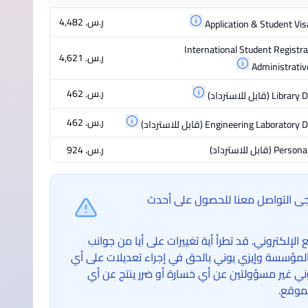
ر.س.‏ 4,482
Application & Student Vis
International Student Registra
ر.س.‏ 4,621
Administrativ
ر.س.‏ 462
Library D
(قابل للاسترداد)
ر.س.‏ 462
Engineering Laboratory D
(قابل للاسترداد)
Persona
(قابل للاسترداد)
ر.س.‏ 924
ُرجى التواصل معنا للحصول على أحدث
لكتروني. قد تطرأ أية تغييرات على أيا من جوانب
لمؤسسة وإيزي يوني بالحق في إجراء تعديلات على أي
غير مسؤولتين عن أي خسارة أو ضرر ينتج عن أي
موقع.