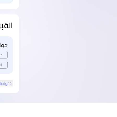
القب
مواع
an
ul
تواصل
ذييل الصفحة