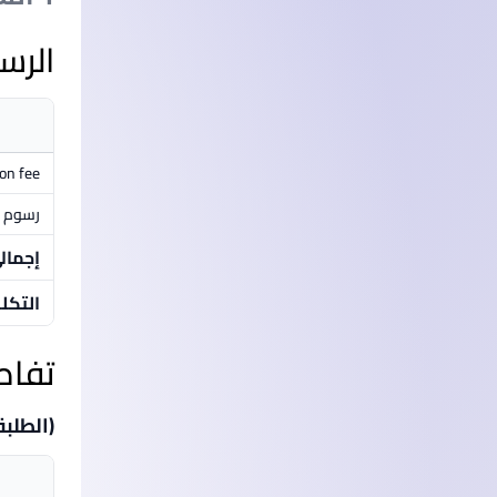
الرس
ion fee
رسوم م
إجمال
التكل
تفاص
(الطلبة