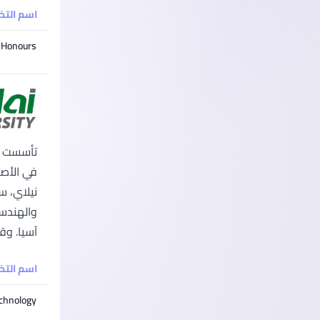
اسم الت
(Honours)
نيلاي، س
آسيا. وق
اسم الت
echnology