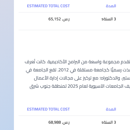
المدة
ESTIMATED TOTAL COST
3 السنةs
ر.س.‏ 65,152
قة في ماليزيا تقدم مجموعة واسعة من البرامج الأكاديمية. كانت تُعرف
في الأصل باسم كلية نيلاي، وقد منحت صفة "كلية جامعية" في 2008، ثم اعتُمِدَت رسميًّا كجامعة مستقلة في 2012. تقع الجامعة في
ر، والدكتوراه؛ مع تركيز على مجالات إدارة الأعمال
والهندسة والعلوم الصحية. تحتل جامعة نيلاي في ماليزيا المرتبة 153# في تصنيف الجامعات الآسيوية لعام 2025 لمنطقة جنوب شرق
المدة
ESTIMATED TOTAL COST
3 السنةs
ر.س.‏ 68,988