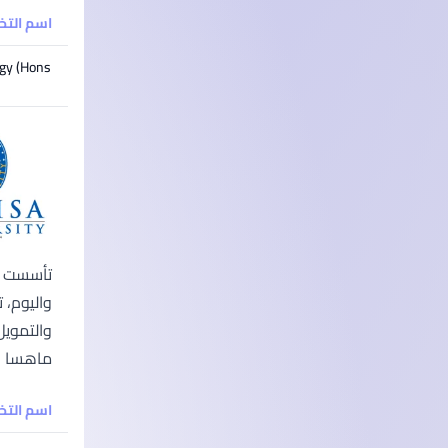
اسم الت
gy (Hons)
ماهسا الط
اسم الت