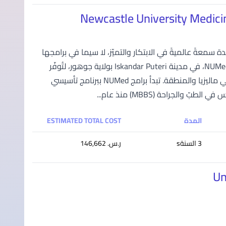
 Newcastle University في المملكة المتحدة سمعةً عالميةً في الابتكار والتميّز، لا سيما في برامجها
الطبية والعلوم الحيوية. في عام 2009، افتتحت فرعها الدولي في ماليزيا باسم NUMed، في مدينة Iskandar Puteri بولاية جوهور، لتُوفّر
فرصة الحصول على التعليم الطبي البريطاني بجودة عالية وبأسعار أقل للطلاب في ماليزيا والمنطقة. تبدأ برامج NUMed ببرنامج تأسيسي
المدة
ESTIMATED TOTAL COST
3 السنةs
ر.س.‏ 146,662
Un