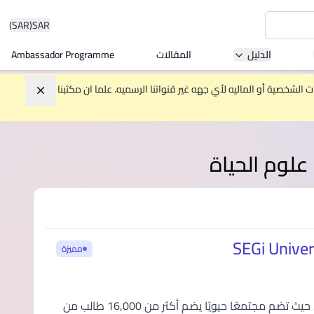
(SAR)
SAR
الدليل
المقالات
Ambassador Programme
Asia 
الشخصية أو الماليه لأي جهه غير قنواتنا الرسميه. علما ان مكتبنا
تجاهل
W
علوم الحياة
Mala
مميزة
MBA by
تُعد جامعة وكليات سيجي SEGi أكبر مجموعة مؤسسات تعليم عالٍ في ماليزيا، حيث تضم مجتمعًا حيويًا يضم أكثر من 16,000 طالب من