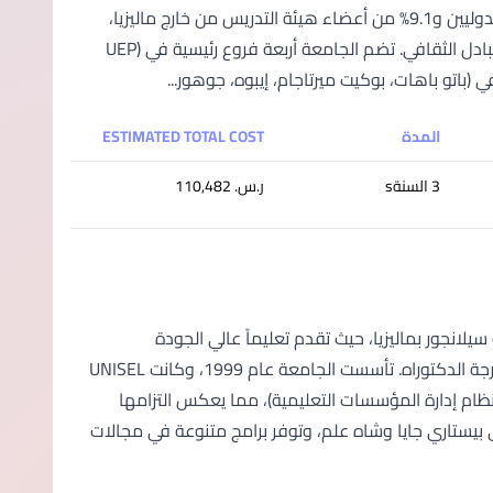
حوالي 85 دولة حول العالم. مع نسبة مثيرة للإعجاب تصل إلى 40% من الطلاب الدوليين و9.1% من أعضاء هيئة التدريس من خارج ماليزيا،
توفر SEGi بيئة تعليمية غنية بالتنوع الثقافي وشاملة لتعزيز النمو الأكاديمي والتبادل الثقافي. تضم الجامعة أربعة فروع رئيسية في (UEP
المدة
ESTIMATED TOTAL COST
3 السنةs
ر.س.‏ 110,482
 ولاية سيلانجور بماليزيا، حيث تقدم تعليماً عالي الجودة
ومجموعة واسعة من البرامج الأكاديمية التي تمتد من مرحلة التأسيس وحتى درجة الدكتوراه. تأسست الجامعة عام 1999، وكانت UNISEL
مؤسسة تعليمية في ماليزيا تحصل على شهادة ISO 21001:2018 EOMS (نظام إدارة المؤسسات التعليمية)، مما يعكس التزامها
لطالب. تضم جامعة UNISEL حرمين جامعيين في بيستاري جايا وشاه علم، وتوفر برامج متنوعة في مجالات