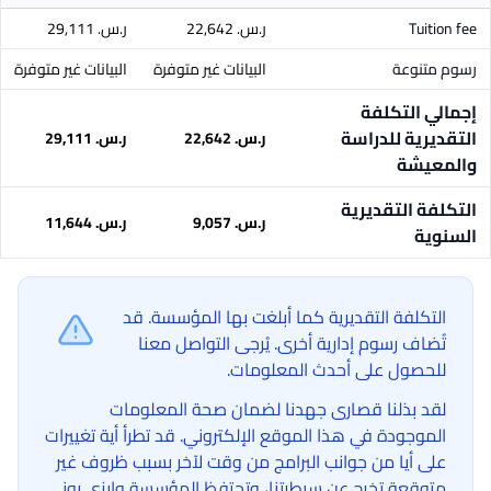
Tuition fee
ر.س.‏ 22,642
ر.س.‏ 29,111
رسوم متنوعة
البيانات غير متوفرة
البيانات غير متوفرة
إجمالي التكلفة
التقديرية للدراسة
ر.س.‏ 22,642
ر.س.‏ 29,111
والمعيشة
التكلفة التقديرية
ر.س.‏ 9,057
ر.س.‏ 11,644
السنوية
التكلفة التقديرية كما أبلغت بها المؤسسة. قد
تُضاف رسوم إدارية أخرى. يُرجى التواصل معنا
للحصول على أحدث المعلومات.
لقد بذلنا قصارى جهدنا لضمان صحة المعلومات
الموجودة في هذا الموقع الإلكتروني. قد تطرأ أية تغييرات
على أيا من جوانب البرامج من وقت لآخر بسبب ظروف غير
متوقعة تخرج عن سيطرتنا، وتحتفظ المؤسسة وإيزي يوني