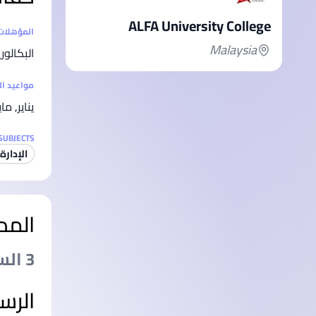
ALFA University College
إحصائيا
المؤهلات
Malaysia
البكالو
مواعيد ا
يناير, ما
SUBJECTS
الإدارة
المد
3 السنةs
الرس