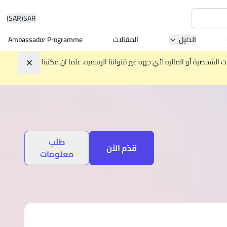
(SAR)
SAR
الدليل
المقالات
Ambassador Programme
Asia 
الشخصية أو الماليه لأي جهه غير قنواتنا الرسميه. علما ان مكتبنا
تجاهل
W
Mala
طلب
قدّم الآن
معلومات
MBA by