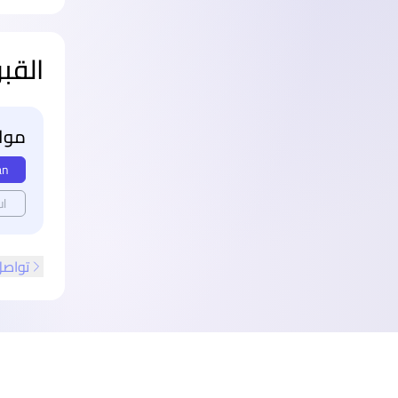
القب
مواع
an
ul
تواصل
ذييل الصفحة