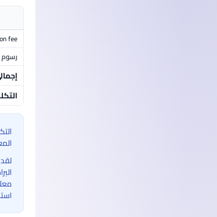
ion fee
رسوم م
إجمال
التكل
التك
المع
لقد 
البر
معلو
استخ