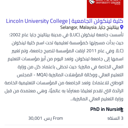
كلية لينكولن الجامعية | Lincoln University College
بيتالينج جايا, Selangor, Malaysia
تأسست جامعة لينكولن (LUC) في مدينة بيتالينج جايا عام 2002؛
حيث بدأت مسيرتها كمؤسسة تعليمية تحت اسم كلية لينكولن
(LC). وفي عام 2011 ارتقت المؤسسة لتصبح جامعة، وتم تغيير
اسمها إلى جامعة لينكولن. وتعد اليوم من أبرز مؤسسات التعليم
العالي الخاصة في ماليزيا؛ حيث تحظى باعتماد كل من وزارة
التعليم العالي ووكالة المؤهلات الماليزية (MQA - المجلس
الوطني للاعتماد). وتعد الجامعة من المؤسسات التعليمية الخاصة
الرائدة التي تقدم تعليمًا معترفًا به عالميًّا، وهي معتمدة من قبل
وزارة التعليم العالي الماليزية...
PhD in Nursing
3 السنةs
From ر.س.‏ 30,001