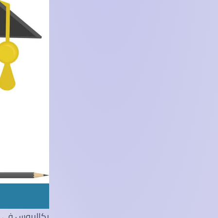
بكالريوس في ري