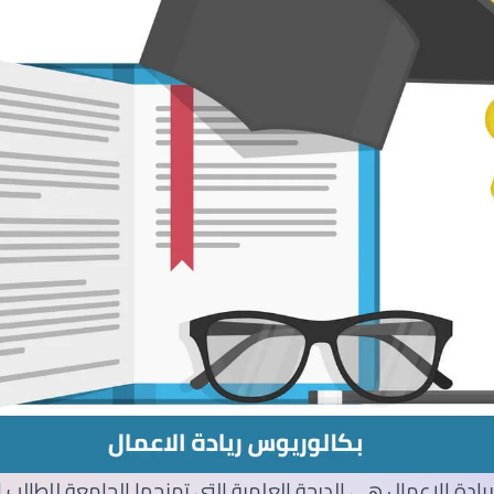
SEGi University Kota Damansara
Management and Science University (MSU)
ادة الاعمال هي الدرجة العلمية التي تمنحها الجامعة للطالب ل