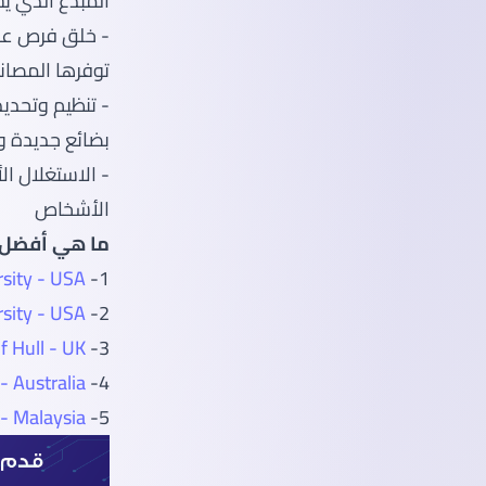
المبدع الذي يس
- خلق فرص عمل
توفرها المصانع
- تنظيم وتحديد
بضائع جديدة 
- الاستغلال ا
الأشخاص
ما هي أفضل ا
rsity - USA
1-
rsity - USA
2-
f Hull - UK
3-
- Australia
4-
- Malaysia
5-