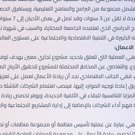
تشمل مجموعة من البرامج والمناهج التعليمية، ويستغرق الح
البكالوريوس مدة لا تقل عن 3 سنوات
امج الدراسي الذي تعتمده الجامعة المختارة، والسبب في شهرة 
 الكبيرة في التنمية الاقتصادية والاجتماعية على مستوى العالم
لاعمال:
 هي العملية التي تتعلق بتحديد مشروع تجاري معين بهدف توفير
ع، والتغاضي عن المخاطر المحتملة للمشروع لتحقيق الأرباح الم
 ففي الجانب الاقتصادي نجد أن ريادة الأعمال تعمل على تعزيز 
ق إعادة توجيه الموارد إليها، فينصب اهتمام الشركات الناشئة ح
ايا التنافسية للبقاء في الألفية الجديدة، ويوفر تخصص ريادة 
هم أداء الشركات بالإضافة إلى إدارة المشاريع الاجتماعية وال
ل هي عبارة عن عملية تأسيس منظمة أو مجموعة منظمات أو تط
كز تخصص ريادة الأعمال على مجموعة المهارات الواجبة للقيام ب