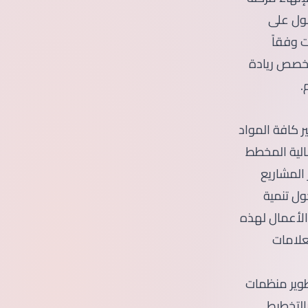
صول على
 وقد تصل في بعض الأحيان إلى 7 سنوات وفقاً
تخصص ريادة
.
 كافة المواد
الية المخطط
المشاريع
ول تنمية
الأعمال لهذه
علامات
وير منظمات
التخطيط