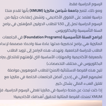
الرسوم الدراسية فقط.
ومع ذلك، تتميز
جامعة شيامن ماليزيا (XMUM)
بأنها تقدم منحًا
دراسية تعتمد على التفوق الأكاديمي، وتشمل إعفاءات جزئية من
الرسوم الدراسية تصل إلى 50% للطلاب الدوليين المؤهلين في برامج
السنة التأسيسية والبكالوريوس.
(برامج السنة التأسيسية (Foundation Programs)
في الجامعات
الماليزية هي برامج تحضيرية مدتها عادة سنة واحدة؛ مصممة لإعداد
الطلاب للدراسة الجامعية. وتهدف هذه البرامج إلى تزويد الطلاب
بالمعرفة الأكاديمية والمهارات الأساسية التي تؤهلهم للالتحاق ببرامج
البكالوريوس في مختلف التخصصات.)
تتيح هذه الفرصة الاستثنائية (المنح) للطلاب الموهوبين مواصلة
تعليمهم العالي في إحدى أفضل الجامعات الخاصة في ماليزيا مع
تقليل العبء المالي بشكل كبير.
إذا كنت تبحث عن منحة دراسية في ماليزيا تغطي الرسوم الدراسية، فإن
XMUM تمنحك الفرصة المثالية لتحقيق أهدافك الأكاديمية!