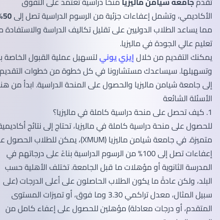
تقدم
جامعة شيامن ماليزيا
منحًا دراسية تعتمد على التفوق
الأكاديمي، وتشمل إعفاءات جزئية من الرسوم الدراسية تصل إلى
50%
،
مما يساعد الطلاب الدوليين على تقليل تكاليف الدراسة والاستفادة من
تعليم عالي الجودة في ماليزيا.
يمكنك التقديم من خلال
إيزي يوني
لتسهيل عملية القبول الخاصة بك
وتسهيلها. سيساعدك مستشارونا في كل خطوة من خطوات التقديم
إلى جامعة شيامن ماليزيا والحصول على المنحة الدراسية. ابدأ من هنا.
الأسئلة الشائعة
1. كيف تحصل على منحة دراسية كاملة في ماليزيا؟
للحصول على منحة دراسية كاملة في ماليزيا، تحتاج إلى نتائج أكاديمية
متميزة. في جامعة شيامن ماليزيا (XMUM)، يمكن للطلاب الحصول على
إعفاءات تصل إلى 100% من الرسوم الدراسية بناءً على درجاتهم في
المدرسة الثانوية أو مؤهلات ما قبل الجامعة. تختلف الأهلية حسب
البلد، ولكن عادةً ما يكون الطلاب الحاصلون على أعلى الدرجات (على
سبيل المثال، معدل تراكمي 3.30 وما فوق، أو تميزات المستوى
المتقدم، أو درجات معادلة) مؤهلين للحصول على إعفاء كامل من