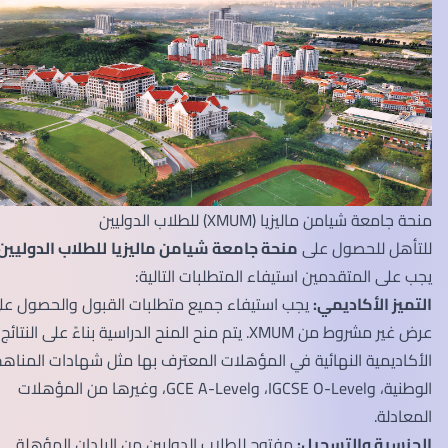
منحة جامعة شيامن ماليزيا (XMUM) للطلاب الدوليين
للتأهل للحصول على
منحة جامعة شيامن ماليزيا
للطلاب الدوليين
،
يجب على المتقدمين استيفاء المتطلبات التالية:
التميز الأكاديمي:
يجب استيفاء جميع متطلبات القبول والحصول على
عرض غير مشروط من XMUM. يتم منح المنح الدراسية بناءً على النتائج
الأكاديمية النهائية في المؤهلات المعترف بها مثل شهادات المناهج
الوطنية، وIGCSE O-Level، وGCE A-Level، وغيرها من المؤهلات
المعادلة.
الجنسية والتسجيل:
مفتوح للطلاب الدوليين من البلدان المؤهلة.