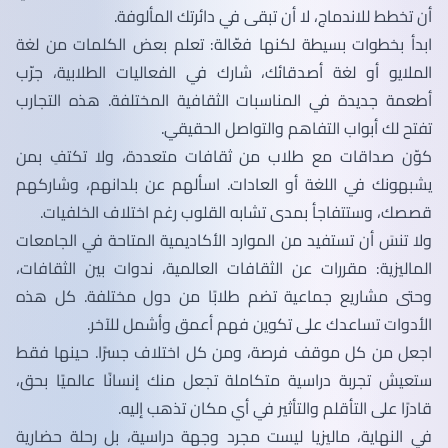
أن تخطط للاندماج، لا أن تبقى في دائرتك المألوفة.
ابدأ بخطوات بسيطة لكنها فعّالة: تعلم بعض الكلمات من لغة
الملايو أو لغة أصدقائك، شارك في الفعاليات الطلابية، جرّب
أطعمة جديدة في المناسبات الثقافية المختلفة. هذه التجارب
تفتح لك أبواب التفاهم والتواصل الحقيقي.
كوّن صداقات مع طلاب من ثقافات متعددة، ولا تكتفِ بمن
يشبهونك في اللغة أو العادات. اسألهم عن بلدانهم، وشاركهم
قصصك، وستتفاجأ بمدى تشابه القلوب رغم اختلاف الخلفيات.
ولا تنسَ أن تستفيد من الموارد الأكاديمية المتاحة في الجامعات
الماليزية: مقررات عن الثقافات العالمية، ندوات بين الثقافات،
وحتى مشاريع جماعية تضم طلابًا من دول مختلفة. كل هذه
الأدوات تساعدك على تكوين فهم أعمق وأشمل للآخر.
اجعل من كل موقف فرصة، ومن كل اختلاف جسرًا. حينها فقط
ستعيش تجربة دراسية متكاملة تجعل منك إنسانًا عالميًا بحق،
قادرًا على التأقلم والتأثير في أي مكان تذهب إليه.
في النهاية، ماليزيا ليست مجرد وجهة دراسية، بل رحلة حضارية