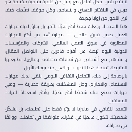
لا تُقدّر بثمن. فكل تفاعل مع زميل من خلفية ثقافية مختلفة هو
درس في الانفتاح الذهني والتسامح، وكل موقف يُعلّمك كيف
ترى الأمور من زوايا جديدة.
هذا التعدد لا يجعلك فقط أكثر تقبّلًا للآخر، بل يطوّر لديك مهارات
العمل ضمن فريق عالمي — مهارة تُعد من أكثر المهارات
المطلوبة في سوق العمل العالمي. الشركات والمؤسسات
الدولية اليوم تبحث عن أفراد قادرين على التواصل الفعّال،
والتفاهم مع أشخاص من ثقافات مختلفة. وماليزيا، بطبيعتها
المتنوعة، تمنحك هذا التدريب الواقعي منذ يومك الأول.
بالإضافة إلى ذلك، التفاعل الثقافي اليومي ينمّي لديك مهارات
الاستماع، والاحترام، وحل المشكلات بطريقة حضارية — وهي
مهارات تصنع منك شخصًا أكثر نضجًا، وأكثر استعدادًا لقيادة
المستقبل.
التعدد الثقافي في ماليزيا لا يؤثر فقط على تعليمك، بل يشكّل
شخصيتك لتكون عالميًا في فكرك، متواضعًا في تعاملك، وواثقًا
في قدراتك.