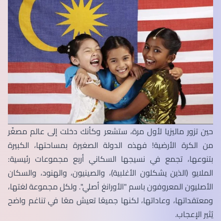
حين تزور ماليزيا لأول مرة، ستشعر وكأنك دخلت إلى عالم مصغّر
من الكرة الأرضية! فهذه الدولة الصغيرة بمساحتها، الكبيرة
بتنوعها، تجمع في نسيجها السكاني أربع مجموعات رئيسية:
الملايو (الذين يشكلون الأغلبية)، والصينيون، والهنود، والسكان
الأصليون المعروفون باسم "الأورانغ أصلي". ولكل مجموعة لغتها،
ومعتقداتها، وعاداتها، لكنها جميعًا تعيش معًا في تناغم واضح
يُثير الإعجاب.