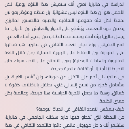
الدراسة في ماليزيا تعني أنك ستعيش هذا التنوّع يوميًا، لكن
الأجمل هو أن هذا التنوع ليس عشوائيًا، بل منظم ومؤطّر بقوانين
تحفظ لكل فئة حقوقها الثقافية والدينية. فالدستور الماليزي
يضمن حرية المعتقد، ويُشجّع على الحوار والتعايش بين الأديان، ما
يجعل ماليزيا بيئة آمنة ومتسامحة للطلاب من جميع أنحاء العالم.
السر الحقيقي وراء نجاح التعدد الثقافي في ماليزيا هو قدرتها
على الموازنة بين الحفاظ على الهوية المحلية (من خلال اللغة
الملايوية والعادات الوطنية) وبين الانفتاح على الآخر، سواء كان
الآخر طالبًا أجنبيًا، أو ثقافة عالمية جديدة.
في ماليزيا، لن تُجبر على التخلي عن هويتك، ولن تُشعر بالغربة، بل
ستُعامل كجزء من نسيج إنساني غني، يحتفل بالاختلاف كقوة لا
كعائق. وهذا ما يجعل التجربة الدراسية هنا فريدة، وعالمية بكل
معنى الكلمة.
كيف ينعكس التعدد الثقافي في الحياة اليومية؟
من اللحظة التي تخطو فيها خارج سكنك الجامعي في ماليزيا،
ستشعر أنك داخل مهرجان عالمي دائم! فالتعدد الثقافي في هذا