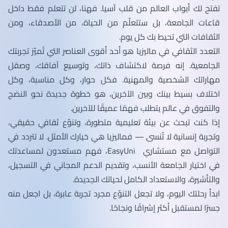
تفتح لك أبواب العالم من قلب آسيا. فهنا، لن تتعلم فقط داخل
قاعات الجامعة، بل ستتعلّم من الحياة، من الأصدقاء، ومن
الثقافات التي تحيط بك كل يوم.
التعدد الثقافي في ماليزيا هو أحد أقوى العناصر التي تُميّز تجربتك
الجامعية. إنه فرصة لاكتشاف ذاتك، وتوسيع آفاقك، وصقل
مهاراتك الشخصية والمهنية. فكل حوار، وكل مناسبة، وكل
اختلاف بسيط بينك وبين الآخرين، هو خطوة جديدة نحو النضج
والتفوق في عالم يتطلب فهمًا عميقًا للآخرين.
إذا كنت تبحث عن بيئة تعليمية متطورة، وتنوّع ثقافي حقيقي،
وتجربة إنسانية لا تُنسى — فماليزيا هي خيارك الأمثل. لا تتردد في
التواصل مع مستشاري EasyUni، فهم مستعدون لمساعدتك
في اختيار الجامعة الأنسب، وتقديم الدعم المجاني في التسجيل،
والتأشيرة، والاستعداد الكامل لحياتك الجديدة.
ابدأ رحلتك اليوم، ولا تجعل التنوّع مجرد تجربة عابرة، بل اجعل منه
جسرًا لمستقبل أكثر إشراقًا ونجاحًا.