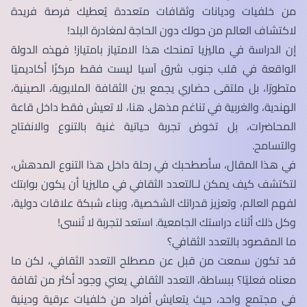
من خلفيات وديانات وثقافات متعددة يُعطيك فرصة فريدة
لاكتشاف العالم من حولك دون الحاجة لمغادرة البلد!
إن الدراسة في ماليزيا تمنحك هذا الامتياز بامتياز! فهذه الدولة
الواقعة في قلب جنوب شرق آسيا ليست فقط مركزًا أكاديميًا
متطورًا، بل ملتقى حضاري يجمع بين الثقافة الملايوية، الصينية،
الهندية، والغربية في تناغم مذهل. هنا، لا تعيش فقط داخل قاعة
المحاضرات، بل تخوض تجربة حياتية غنية بالتنوع والانفتاح
والتسامح.
في هذا المقال، سأصطحبك في رحلة داخل هذا التنوع المدهش،
لتكتشف كيف يمكن لـالتعدد الثقافي في ماليزيا أن يكون بوابتك
لفهم العالم، وتعزيز قدراتك الشخصية، وبناء شبكة علاقات دولية،
وكل ذلك أثناء دراستك الجامعية. استعد لتجربة لا تُنسى!
ما المقصود بالتعدد الثقافي؟
قد تكون سمعت من قبل عن مصطلح التعدد الثقافي، لكن ما
معناه فعليًا؟ ببساطة، التعدد الثقافي يعني وجود أكثر من ثقافة
في مجتمع واحد، حيث يتعايش أفراد من خلفيات عرقية ودينية