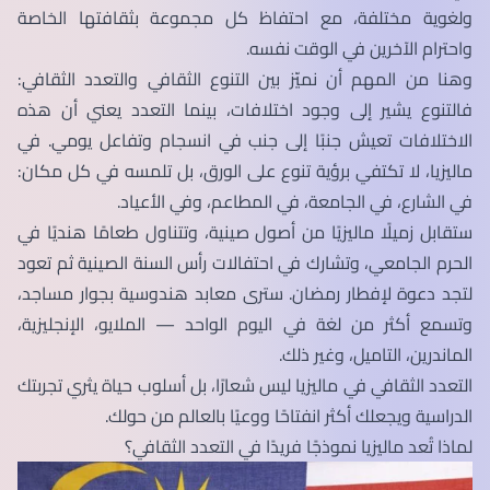
ولغوية مختلفة، مع احتفاظ كل مجموعة بثقافتها الخاصة
واحترام الآخرين في الوقت نفسه.
وهنا من المهم أن نميّز بين التنوع الثقافي والتعدد الثقافي:
فالتنوع يشير إلى وجود اختلافات، بينما التعدد يعني أن هذه
الاختلافات تعيش جنبًا إلى جنب في انسجام وتفاعل يومي. في
ماليزيا، لا تكتفي برؤية تنوع على الورق، بل تلمسه في كل مكان:
في الشارع، في الجامعة، في المطاعم، وفي الأعياد.
ستقابل زميلًا ماليزيًا من أصول صينية، وتتناول طعامًا هنديًا في
الحرم الجامعي، وتشارك في احتفالات رأس السنة الصينية ثم تعود
لتجد دعوة لإفطار رمضان. سترى معابد هندوسية بجوار مساجد،
وتسمع أكثر من لغة في اليوم الواحد — الملايو، الإنجليزية،
الماندرين، التاميل، وغير ذلك.
التعدد الثقافي في ماليزيا ليس شعارًا، بل أسلوب حياة يثري تجربتك
الدراسية ويجعلك أكثر انفتاحًا ووعيًا بالعالم من حولك.
لماذا تُعد ماليزيا نموذجًا فريدًا في التعدد الثقافي؟