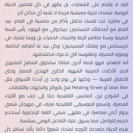
البلد لا يقتصر على الشعارات، بل يظهر في كل تفاصيل الحياة
اليومية، ليمنحك تجربة معيشية فريدة لا تشبه أي مكان آخر.
في ماليزيا، تجد نفسك تحتفل بأكثر من مناسبة في العام: عيد
الفطر مع أصدقائك المسلمين، ديبادوالي مع الهنود، رأس السنة
الصينية وسط مظاهر الزينة والتنينات الحمراء، بل وربما تشارك في
كريسماس مع زملائك المسيحيين! وكل عيد له أطباقه الخاصة،
ورموزه المميزة، وطقوسه التي تدعوك لاكتشافها.
أما الطعام، فهو قصة أخرى تمامًا! ستتذوق المطبخ الملايوي
الحار، الأكلات الصينية الشهية، الكاري الهندي المميز، وحتى
الأطباق الغربية — وكلها في يوم واحد إن أردت! الأسواق مثل
Jalan Alor أو Petaling Street تعجّ بالروائح والنكهات والثقافات.
في الشوارع ترى الملابس التقليدية جنبًا إلى جنب مع الأزياء
العصرية، وتسمع الموسيقى التقليدية تعزف في مهرجان شعبي
بجوار أغانٍ معاصرة في مقهى شبابي. اللغة الإنجليزية تُستخدم
كجسر للتواصل، مما يسهل عليك التفاعل اليومي بسلاسة.
هذه الحياة متعددة الأوجه تمنحك شعورًا دائمًا بأنك تسافر كل