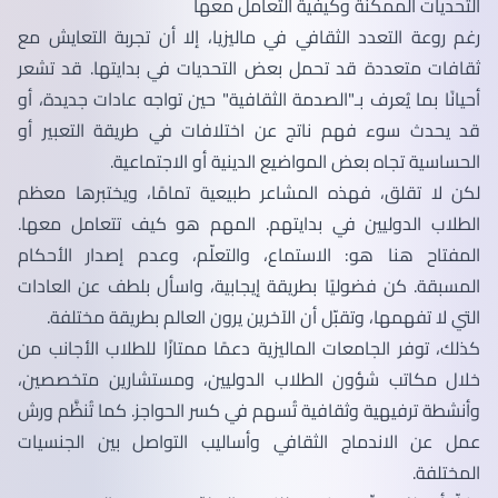
التحديات الممكنة وكيفية التعامل معها
رغم روعة التعدد الثقافي في ماليزيا، إلا أن تجربة التعايش مع
ثقافات متعددة قد تحمل بعض التحديات في بدايتها. قد تشعر
أحيانًا بما يُعرف بـ"الصدمة الثقافية" حين تواجه عادات جديدة، أو
قد يحدث سوء فهم ناتج عن اختلافات في طريقة التعبير أو
الحساسية تجاه بعض المواضيع الدينية أو الاجتماعية.
لكن لا تقلق، فهذه المشاعر طبيعية تمامًا، ويختبرها معظم
الطلاب الدوليين في بدايتهم. المهم هو كيف تتعامل معها.
المفتاح هنا هو: الاستماع، والتعلّم، وعدم إصدار الأحكام
المسبقة. كن فضوليًا بطريقة إيجابية، واسأل بلطف عن العادات
التي لا تفهمها، وتقبّل أن الآخرين يرون العالم بطريقة مختلفة.
كذلك، توفر الجامعات الماليزية دعمًا ممتازًا للطلاب الأجانب من
خلال مكاتب شؤون الطلاب الدوليين، ومستشارين متخصصين،
وأنشطة ترفيهية وثقافية تُسهم في كسر الحواجز. كما تُنظَّم ورش
عمل عن الاندماج الثقافي وأساليب التواصل بين الجنسيات
المختلفة.