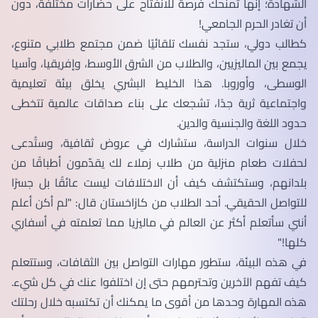
الشهادة؛ إنها تمنحك فرصة للانفتاح على حضارات مختلفة، دون
أن تغادر الحرم الجامعي!
كطالب دولي، ستجد نفسك تلقائيًا ضمن مجتمع طلابي متنوع،
يجمع بين الماليزيين، والطلاب من الشرق الأوسط، وإفريقيا، وآسيا
الوسطى، وأوروبا. هذا الخليط البشري يخلق بيئة تعليمية
واجتماعية ثرية جدًا، تشجعك على بناء صداقات عالمية تتخطى
حدود اللغة والجنسية والدين.
خلال سنوات الدراسة، ستشارك في عروض ثقافية، وستُدعى
لحفلات طعام منزلية من طلاب زملاء لك يقدّمون أطباقًا من
بلدانهم، وستكتشف كيف أن الاختلافات ليست عائقًا بل جسرًا
للتواصل الحقيقي. أحد الطلاب من كازاخستان قال: "لم أكن أعلم
أنني سأتعلم أكثر عن العالم في ماليزيا مما تعلمته في أسفاري
كلها!"
في هذه البيئة، ستطور مهارات التواصل بين الثقافات، وستتعلم
كيف تفهم الآخرين وتحترمهم حتى إن اختلفوا عنك في كل شيء.
هذه المهارة وحدها من أقوى ما يمكنك أن تكتسبه خلال رحلتك