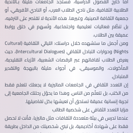
أما خارج الفصول الدراسية، فستجد الجامعات مليئة بـالأندية
الطلابية الثقافية، مثل نادي الطلاب العرب، أو النادي الأفريقي، أو
جمعية الثقافة الصينية، وغيرها. هذه الأندية لا تقتصر على الترفيه،
بل تنظّم فعاليات تعليمية واجتماعية، وتُسهم في خلق روابط
عميقة بين الطلاب.
ومن أجمل ما ستشهده خلال دراستك: الليالي الثقافية (Cultural
Nights) وحوارات التبادل الثقافي (Intercultural Dialogues)، حيث
يعرض الطلاب ثقافاتهم عبر الرقصات الشعبية، الأزياء التقليدية،
المأكولات، والموسيقى، في أجواء مليئة بالبهجة والتقدير
المتبادل.
إن التعدد الثقافي في الجامعات الماليزية لا يجعلك تتعلم فقط
من الكتب، بل تتعلّم من الناس. وهذا ما يحوّل رحلتك الجامعية إلى
تجربة إنسانية عميقة تستحق أن تعيشها بكل تفاصيلها.
مزايا التعدد الثقافي على شخصية الطالب
عندما تدرس في بيئة متعددة الثقافات مثل ماليزيا، فأنت لا تحصل
فقط على شهادة أكاديمية، بل تبني شخصيتك من الداخل بطريقة