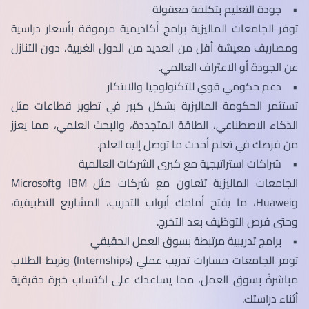
• جودة التعليم بتكلفة معقولة
توفر الجامعات الماليزية برامج أكاديمية مرموقة بأسعار دراسية
ومصاريف معيشة أقل من العديد من الدول الغربية، دون التنازل
عن الجودة أو الاعتراف العالمي.
• دعم حكومي قوي للتكنولوجيا والابتكار
تستثمر الحكومة الماليزية بشكل كبير في تطوير قطاعات مثل
الذكاء الاصطناعي، الطاقة المتجددة، والبحث العلمي، مما يعزز
من فرصك في تعلم أحدث ما توصل إليه العلم.
• شراكات استراتيجية مع كبرى الشركات العالمية
الجامعات الماليزية تتعاون مع شركات مثل IBM وMicrosoft
وHuawei، ما يفتح أمامك أبواب التدريب، المشاريع التطبيقية،
وحتى فرص التوظيف بعد التخرج.
• برامج تدريبية مرتبطة بسوق العمل الحقيقي
توفر الجامعات مسارات تدريب عملي (Internships) وتربط الطلاب
مباشرةً بسوق العمل، مما يساعدك على اكتساب خبرة حقيقية
أثناء دراستك.