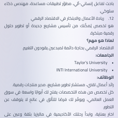
باحث تفاعل إنساني-آلي، مطوّر تطبيقات مساعدة، مهندس ذكاء
سلوكي.
12. ريادة الأعمال والابتكار في الاقتصاد الرقمي
هو تخصص يُمكّنك من تأسيس مشاريع جديدة أو تطوير حلول
رقمية مبتكرة.
لماذا هو مهم؟
الاقتصاد الرقمي بحاجة دائمة لمبدعين يقودون التغيير.
الجامعات:
• Taylor’s University
• INTI International University
الوظائف:
رائد أعمال تقني، مستشار تطوير مشاريع، مدير منتجات رقمية.
كل تخصص من هذه التخصصات يفتح لك أبوابًا واسعة في سوق
العمل العالمي، ويوفّر لك فرصًا للتألق في عالمٍ لا يتوقف عن
التطور.
اختر بعناية، وابدأ رحلتك الأكاديمية في ماليزيا بثقة وعين على