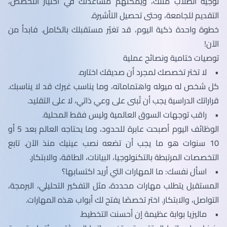
توجيه الطلاب مثلك، ويمكنهم مساعدتك في اختيار التخصص،
التقديم للجامعة، وحتى تحصيل التأشيرة.
خطوة واحدة ذكية اليوم، قد تغيّر مستقبلك بالكامل. فابدأ من
الآن!
توصيات ختامية ونصائح عملية
• لا تختر تخصصك لمجرد أن صديقك اختاره.
كل شخص له ميوله واهتماماته، وما يناسب غيرك قد لا يناسبك.
قراراتك الدراسية يجب أن تُبنى على وعي ذاتي، لا على التقليد.
• راقب توجهات السوق العالمية وليس فقط المحلية.
الوظائف اليوم أصبحت عابرة للحدود، وما يحتاجه العالم بعد 5 أو
10 سنوات هو ما يجب أن تضعه نصب عينيك منذ الآن. تابع
التخصصات المرتبطة بالتكنولوجيا، البيانات، الطاقة، والابتكار.
• اسأل نفسك: ما المهارات التي أريد اكتسابها؟
المستقبل يتطلب مهارات محددة، مثل التفكير التحليلي، البرمجة،
التواصل، والابتكار. اختر تخصصًا يفتح لك أبواب هذه المهارات.
• ماليزيا بوابة عظيمة إن أحسنت التخطيط.