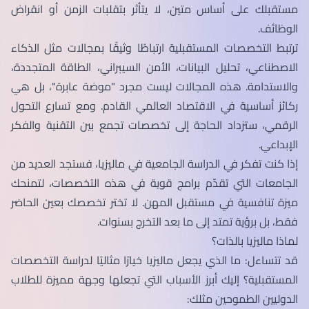
مستقبلك على أساس متين، لا يتأثر بتقلبات الزمن أو انقراض
الوظائف.
ترتبط التخصصات المستقبلية ارتباطًا وثيقًا بمجالات مثل الذكاء
الاصطناعي، تحليل البيانات، الأمن السيبراني، الطاقة المتجددة،
والاستدامة. هذه المجالات ليست مجرد "موضة عابرة"، بل هي
ركائز أساسية في الاقتصاد العالمي القادم. ومع تسارع التحول
الرقمي، ستزداد الحاجة إلى تخصصات تجمع بين التقنية والفكر
الإبداعي.
إذا كنت تفكر في الدراسة الجامعية في ماليزيا، فستجد العديد من
الجامعات التي تقدّم برامج قوية في هذه التخصصات، لتمنحك
ميزة تنافسية في مستقبل المهن. لا تختر تخصصك بعين الحاضر
فقط، بل برؤية تمتد إلى ما بعد التخرج بسنوات.
لماذا ماليزيا بالذات؟
قد تتساءل: ما الذي يجعل ماليزيا خيارًا مثاليًا لدراسة التخصصات
المستقبلية؟ إليك أبرز الأسباب التي تجعلها وجهة مميزة للطلاب
الدوليين الطموحين مثلك: