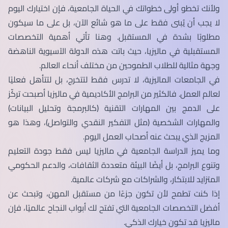
ولأنك تخطو أولى خطواتك في الحياة الجامعية، فإن اختيارك اليوم
لا يجب أن يُبنى فقط على ما هو شائع الآن، بل على ما سيكون
مطلوبًا بشدة في المستقبل. وهنا تأتي أهمية التخصصات
المستقبلية في ماليزيا، حيث باتت هذه الدولة الآسيوية الناهضة
وجهة مثالية للطلاب الطموحين من مختلف أنحاء العالم.
في الجامعات الماليزية، لا تدرس فقط لتتخرج، بل لتتأهل فعليًا
لعالم العمل. فالكثير من البرامج الأكاديمية في ماليزيا أصبحت تركّز
على الدمج بين المهارات التقنية (كالبرمجة وتحليل البيانات)
والمهارات الشخصية (مثل التفكير النقدي والتواصل)، وهذا هو
المزيج الذي يبحث عنه أصحاب العمل اليوم.
وما يميز الدراسة الجامعية في ماليزيا ليس فقط جودة التعليم
وتنوع البرامج، بل أيضًا البيئة متعددة الثقافات، والدعم الحكومي
المتزايد للابتكار، والشراكات مع شركات عالمية.
إذا كنت تطمح لأن تكون جزءًا من مستقبل المهن، وتبحث عن
أفضل التخصصات الجامعية التي تفتح لك أبواب النجاح عالميًا، فإن
ماليزيا قد تكون خيارك الذكي.