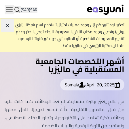
(SAR)
SAR
ation
تحذير: نود تنبيهكم إلى وجود عمليات احتيال تستخدم اسم شركتنا (ايزي
تجاه
يوني) وتدعي وجود مكتب لنا في السعودية, الرجاء توخي الحذر وعدم
تقديم المعلومات الشخصية أو الماليه لأي جهه غير قنواتنا الرسميه.
علما ان مكتبنا الرئيسي في ماليزيا فقط
أشهر التخصصات الجامعية
المستقبلية في ماليزيا
Somaia
April 20, 2025
في عالمٍ يتغيّر بوتيرة متسارعة، لم تعد الوظائف كما كانت عليه
من قبل. فالمهن التقليدية بدأت تنحسر تدريجيًا، لتحلّ محلها
وظائف ذكية تعتمد على التكنولوجيا، وتحاور الذكاء الاصطناعي،
وتستفيد من الثورة الرقمية والبيانات الضخمة.