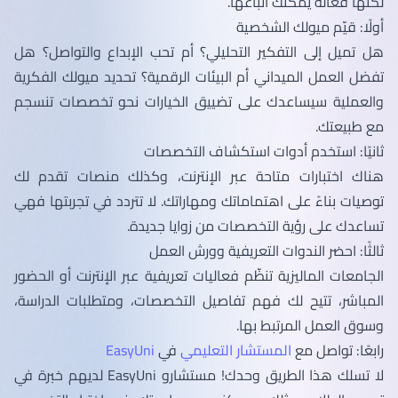
لكنها فعالة يمكنك اتباعها.
أولًا: قيّم ميولك الشخصية
هل تميل إلى التفكير التحليلي؟ أم تحب الإبداع والتواصل؟ هل
تفضل العمل الميداني أم البيئات الرقمية؟ تحديد ميولك الفكرية
والعملية سيساعدك على تضييق الخيارات نحو تخصصات تنسجم
مع طبيعتك.
ثانيًا: استخدم أدوات استكشاف التخصصات
هناك اختبارات متاحة عبر الإنترنت، وكذلك منصات تقدم لك
توصيات بناءً على اهتماماتك ومهاراتك. لا تتردد في تجربتها فهي
تساعدك على رؤية التخصصات من زوايا جديدة.
ثالثًا: احضر الندوات التعريفية وورش العمل
الجامعات الماليزية تنظّم فعاليات تعريفية عبر الإنترنت أو الحضور
المباشر، تتيح لك فهم تفاصيل التخصصات، ومتطلبات الدراسة،
وسوق العمل المرتبط بها.
رابعًا: تواصل مع
المستشار التعليمي
في
EasyUni
لا تسلك هذا الطريق وحدك! مستشارو EasyUni لديهم خبرة في