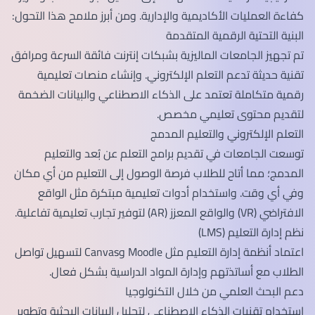
كفاءة العمليات الأكاديمية والإدارية. ومن أبرز ملامح هذا التحول:
البنية التحتية الرقمية المتقدمة
تم تجهيز الجامعات الماليزية بشبكات إنترنت فائقة السرعة ومرافق
تقنية حديثة تدعم التعلم الإلكتروني. وإنشاء منصات تعليمية
رقمية متكاملة تعتمد على الذكاء الاصطناعي والبيانات الضخمة
لتقديم محتوى تعليمي مخصص.
التعلم الإلكتروني والتعليم المدمج
توسعت الجامعات في تقديم برامج التعلم عن بُعد والتعليم
المدمج؛ مما أتاح للطلاب فرصة الوصول إلى التعليم من أي مكان
وفي أي وقت. واستخدام أدوات تعليمية مبتكرة مثل الواقع
الافتراضي (VR) والواقع المعزز (AR) لتوفير تجارب تعليمية تفاعلية.
نظم إدارة التعليم (LMS)
اعتماد أنظمة إدارة التعليم مثل Moodle وCanvas لتسهيل تواصل
الطلاب مع أساتذتهم وإدارة المواد الدراسية بشكل فعال.
دعم البحث العلمي من خلال التكنولوجيا
استخدام تقنيات الذكاء الاصطناعي لتحليل البيانات البحثية وتطوير