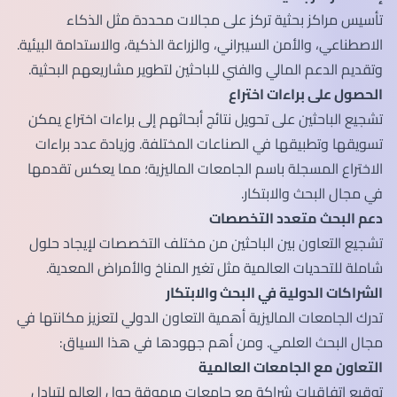
تأسيس مراكز بحثية تركز على مجالات محددة مثل الذكاء
الاصطناعي، والأمن السيبراني، والزراعة الذكية، والاستدامة البيئية.
وتقديم الدعم المالي والفني للباحثين لتطوير مشاريعهم البحثية.
الحصول على براءات اختراع
تشجيع الباحثين على تحويل نتائج أبحاثهم إلى براءات اختراع يمكن
تسويقها وتطبيقها في الصناعات المختلفة. وزيادة عدد براءات
الاختراع المسجلة باسم الجامعات الماليزية؛ مما يعكس تقدمها
في مجال البحث والابتكار.
دعم البحث متعدد التخصصات
تشجيع التعاون بين الباحثين من مختلف التخصصات لإيجاد حلول
شاملة للتحديات العالمية مثل تغير المناخ والأمراض المعدية.
الشراكات الدولية في البحث والابتكار
تدرك الجامعات الماليزية أهمية التعاون الدولي لتعزيز مكانتها في
مجال البحث العلمي. ومن أهم جهودها في هذا السياق:
التعاون مع الجامعات العالمية
توقيع اتفاقيات شراكة مع جامعات مرموقة حول العالم لتبادل