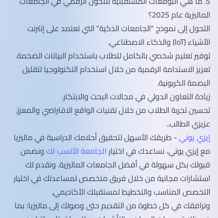
5. ما هي التوقعات المستقبلية للتحول الرقمي في الجامعات
الماليزية عام 2025؟
التحول إلى نموذج "الجامعات الذكية" التي تعتمد على إنترنت
الأشياء (IoT) والذكاء الاصطناعي.
توفير تعليم شخصي بالكامل للطلاب باستخدام البيانات الضخمة.
تعزيز الاستدامة الرقمية من خلال استخدام التكنولوجيا لتقليل
البصمة الكربونية.
زيادة التعاون الدولي في مجالات البحث والابتكار.
تحسين تجربة الطلاب من خلال تقنيات الواقع الافتراضي والمعزز.
عزيزي الطالب..
إيزي يوني
- طريقك الأسهل لتحقيق أحلامك الدراسية في ماليزيا
مع إيزي يوني، نساعدك في اختيار
الجامعة الأنسب لك
ونضمن
قبولك بكل سهولة في أفضل الجامعات الماليزية. ونقدم لك
استشارات مجانية من خلال فريق متخصص لمساعدتك في اختيار
التخصص المناسب والتخطيط لمستقبلك الأكاديمي.
ونرافقك في كل خطوة من التقديم حتى وصولك إلى ماليزيا؛ بما