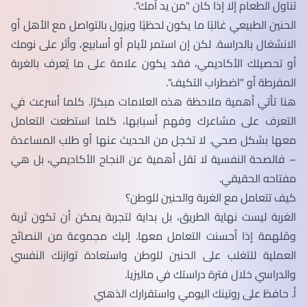
تناول الطعام إلا إذا كان "من يد أمك".
الحنين الطبيعي غالبًا ما يكون لحظيًا ويزول بالتواصل مع الأهل أو
الانشغال بالدراسة. لكن إن استمر لأيام أو أسابيع، وأثر على نومك
أو تحصيلك الأكاديمي، فقد يكون علامة على ما يُعرف بالغربة
المفرطة أو "اضطراب التكيف".
هنا تأتي أهمية ملاحظة هذه العلامات مبكرًا. كلما أسرعت في
التعرف على مشاعرك وفهم أسبابها، كلما استطعت التعامل
معها بشكل صحي. لا تخجل من الحديث عنها أو طلب المساعدة
– فالصحة النفسية لا تقل أهمية عن النجاح الأكاديمي، بل هي
مفتاحه الحقيقي.
كيف تتعامل مع الغربة والحنين للوطن؟
الغربة ليست نهاية الطريق، بل بداية لتجربة يمكن أن تكون ثرية
ومُلهمة إذا أحسنت التعامل معها. إليك مجموعة من النصائح
العملية للتغلب على الحنين للوطن واستعادة توازنك النفسي
والدراسي خلال فترة دراستك في ماليزيا.
أ. حافظ على روتينك اليومي واستقرارك الذهني