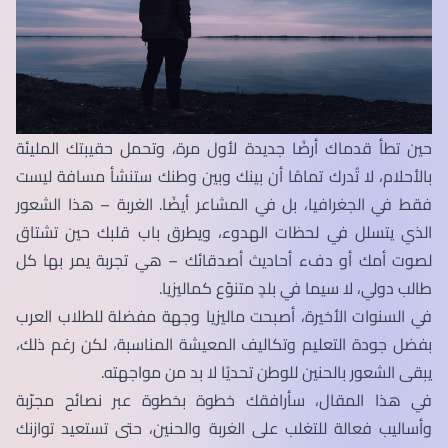
حين تطأ قدماك أرضًا جديدة لأول مرة، وتحمل حقيبتك المليئة
بالأحلام، لا تُدرك تمامًا أن بينك وبين وطنك ستنشأ مسافة ليست
فقط في الجغرافيا، بل في المشاعر أيضًا. الغربة – هذا الشعور
الذي يتسلل في لحظات الهدوء، ويطرق باب قلبك حين تشتاق
لصوت أمك أو دفء أحاديث أصدقائك – هي تجربة يمر بها كل
طالب دولي، لا سيما في بلدٍ متنوّع كماليزيا.
في السنوات الأخيرة، أصبحت ماليزيا وجهة مفضلة للطلاب العرب
بفضل جودة التعليم وتكاليف المعيشة المناسبة، لكن رغم ذلك،
يبقى الشعور بالحنين للوطن تحديًا لا بد من مواجهته.
في هذا المقال، سأرافقك خطوة بخطوة عبر نصائح مجرّبة
وأساليب فعالة للتغلب على الغربة والحنين، حتى تستعيد توازنك