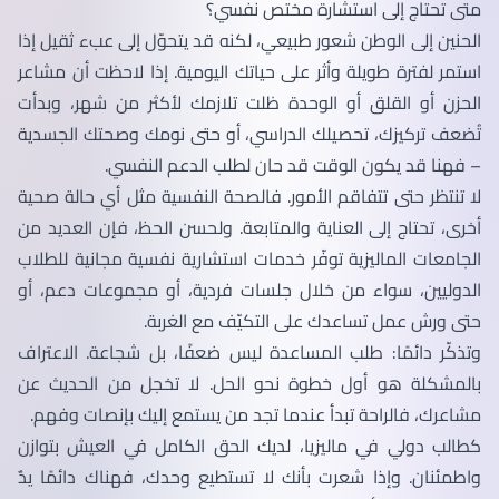
متى تحتاج إلى استشارة مختص نفسي؟
الحنين إلى الوطن شعور طبيعي، لكنه قد يتحوّل إلى عبء ثقيل إذا
استمر لفترة طويلة وأثر على حياتك اليومية. إذا لاحظت أن مشاعر
الحزن أو القلق أو الوحدة ظلت تلازمك لأكثر من شهر، وبدأت
تُضعف تركيزك، تحصيلك الدراسي، أو حتى نومك وصحتك الجسدية
– فهنا قد يكون الوقت قد حان لطلب الدعم النفسي.
لا تنتظر حتى تتفاقم الأمور. فالصحة النفسية مثل أي حالة صحية
أخرى، تحتاج إلى العناية والمتابعة. ولحسن الحظ، فإن العديد من
الجامعات الماليزية توفّر خدمات استشارية نفسية مجانية للطلاب
الدوليين، سواء من خلال جلسات فردية، أو مجموعات دعم، أو
حتى ورش عمل تساعدك على التكيّف مع الغربة.
وتذكّر دائمًا: طلب المساعدة ليس ضعفًا، بل شجاعة. الاعتراف
بالمشكلة هو أول خطوة نحو الحل. لا تخجل من الحديث عن
مشاعرك، فالراحة تبدأ عندما تجد من يستمع إليك بإنصات وفهم.
كطالب دولي في ماليزيا، لديك الحق الكامل في العيش بتوازن
واطمئنان. وإذا شعرت بأنك لا تستطيع وحدك، فهناك دائمًا يدٌ