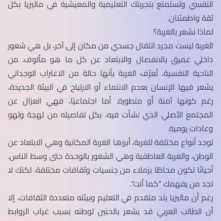
النفسي وتستمتع بتجربتك التعليمية والمعيشية في ماليزيا بكل
ثقة واطمئنان.
لماذا نشعر بالغربة؟
الغربة ليست مجرد انتقال جسدي من مكان إلى آخر، بل هي شعور
داخلي عميق بالانفصال والابتعاد عن كل ما هو مألوف. من
الناحية النفسية، تُعرّف الغربة بأنها حالة من الاغتراب الوجداني
يشعر فيها الإنسان بعدم الانتماء أو الارتياح في البيئة الجديدة،
رغم كونها آمنة أو متطورة. أما اجتماعيًا، فهي انعزال عن
المجتمع الأصلي الذي نشأت فيه، بكل تفاصيله من لهجة ولهو
وعادات يومية.
توجد أنواع مختلفة للغربة، أبرزها الغربة المكانية وهي الابتعاد عن
الوطن، والغربة العاطفية وهي الشعور بالوحدة حتى وسط الناس.
أحيانًا تكون محاطًا بزملاء من جنسيات وثقافات مختلفة، لكنك لا
تجد من يفهمك "كما أنت".
رغم أن ماليزيا بلد متقدم في التعليم وبيئته متعددة الثقافات، إلا
أن الطالب العربي قد يشعر بالحنين لوطنه بسبب غياب الروابط