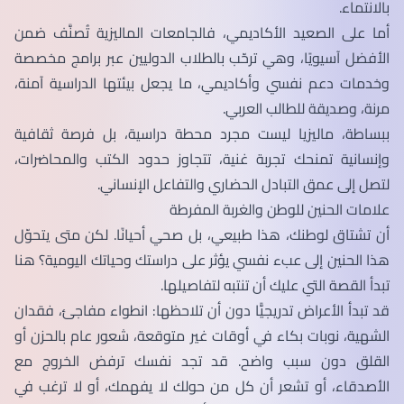
بالانتماء.
أما على الصعيد الأكاديمي، فالجامعات الماليزية تُصنَّف ضمن
الأفضل آسيويًا، وهي ترحّب بالطلاب الدوليين عبر برامج مخصصة
وخدمات دعم نفسي وأكاديمي، ما يجعل بيئتها الدراسية آمنة،
مرنة، وصديقة للطالب العربي.
ببساطة، ماليزيا ليست مجرد محطة دراسية، بل فرصة ثقافية
وإنسانية تمنحك تجربة غنية، تتجاوز حدود الكتب والمحاضرات،
لتصل إلى عمق التبادل الحضاري والتفاعل الإنساني.
علامات الحنين للوطن والغربة المفرطة
أن تشتاق لوطنك، هذا طبيعي، بل صحي أحيانًا. لكن متى يتحوّل
هذا الحنين إلى عبء نفسي يؤثر على دراستك وحياتك اليومية؟ هنا
تبدأ القصة التي عليك أن تنتبه لتفاصيلها.
قد تبدأ الأعراض تدريجيًّا دون أن تلاحظها: انطواء مفاجئ، فقدان
الشهية، نوبات بكاء في أوقات غير متوقعة، شعور عام بالحزن أو
القلق دون سبب واضح. قد تجد نفسك ترفض الخروج مع
الأصدقاء، أو تشعر أن كل من حولك لا يفهمك، أو لا ترغب في