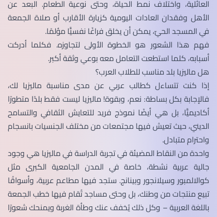
العائلية، واختلاف نمط الحياة، وحتى نوعية الطعام. البعد عن
الأهل وفقدان العادات اليومية كزيارة الأقارب أو صلاة الجمعة
في المسجد الحيّ، يمكن أن يخلق فراغًا نفسيًّا مؤلمًا.
فهم هذا الشعور هو الخطوة الأولى لتجاوزه. فكلما أدركت
أسبابه، كلما استطعت التعامل معه بوعي وثقة أكبر.
هل ماليزيا بلد مناسب للطلاب العرب؟
إذا كنت تتساءل كطالب عربي عن مدى مناسبة ماليزيا لك،
فالإجابة بكل بساطة: نعم، وبقوة! ماليزيا ليست فقط بلدًا متطورًا
أكاديميًّا، بل هي أيضًا نموذج فريد للتعايش الثقافي والتسامح
الديني، حيث تعيش فيها مجتمعات من مختلف الجنسيات بانسجام
واحترام متبادل.
واحدة من النقاط المضيئة في تجربة الدراسة في ماليزيا هي وجود
جالية عربية نشطة، خاصة في المدن الجامعية الكبرى مثل
كوالالمبور وسيلانجور وبينانج. ستجد فيها مطاعم عربية، وأسواقًا
تبيع منتجات من وطنك، بل وحتى مساجد تُقام فيها خطب الجمعة
باللغة العربية – وكل ذلك يُخفف عنك وطأة الغربة ويمنحك شعورًا