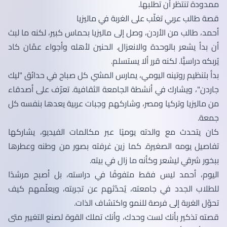
ممدودة تنتظر أن تطلبها.
قصة طالب عربي تغلّب على الغربة في ماليزيا
أحمد، طالب من الأردن، وصل إلى ماليزيا بحماس كبير، لكنه ما لبث
أن بدأ يشعر بالوحدة والانعزال. الحنين لأهله وأجواء عمّان كاد
يُربكه دراسيًّا. لكنه قرر ألا يستسلم.
بدأ بتنظيم روتينه اليومي، يمارس المشي كل صباح في حدائق "ليك
جاردن"، ويشارك في أنشطة الجامعة الثقافية. تعرّف على أصدقاء
من ماليزيا وتركيا ومصر، وشاركهم وجبات عربية يعدها بنفسه كل
جمعة.
كان يتحدث مع والدته يوميًا عبر مكالمات الفيديو، يشاركها
تفاصيل يومه الصغيرة. كما زين غرفته بصور من وطنه وعطرها
ببخور شرقي ليشعر وكأنه ما زال في بيته.
اليوم، أحمد ليس فقط متفوقًا في دراسته، بل أصبح مرشدًا
للطلاب الجدد في جامعته، يُحدّثهم عن تجربته، ويعلّمهم كيف
تحوّل الغربة إلى فرصة للنمو واكتشاف الذات.
قصته تذكير بأنك لست وحدك، وأنك تملك القوة لصنع التغيير متى