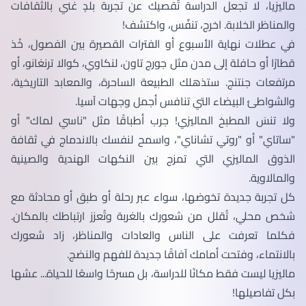
ماليزيا، لا تجعل الدراسة تُقصيك عن تجربة بلدٍ غني بالثقافات
والمناظر الخلابة. اخرج، تنفّس، واكتشف!
في عطلات نهاية الأسبوع أو الفترات القصيرة بين الفصول، خُذ
قطارًا أو حافلة إلى مدن مثل جورج تاون، لنكاوي، كوالا ترنغانو، أو
مرتفعات جنتنج. ستذهلك الطبيعة الساحرة، والمعابد التاريخية،
والشواطئ البيضاء التي تنافس أجمل وجهات آسيا.
ولا تنسَ المطبخ الماليزي! جرب أطباقًا مثل "ناسي لماك" أو
"ساتاي" أو "روتي تشاناي"، واسمح لنفسك بالاندماج في ثقافة
الذوق الماليزي التي تمزج بين النكهات الهندية والصينية
والمالاوية.
كل تجربة جديدة تخوضها، سواء عبر رحلة أو طبق أو محادثة مع
شخص محلي، تُقلل من شعورك بالغربة وتُعزز ارتباطك بالمكان.
فكلما تعرفت على الناس والعادات والمناظر، زاد شعورك
بالانتماء، وفتحت أمامك آفاقًا جديدة للفهم والنضج.
ماليزيا ليست فقط مكانًا للدراسة، بل مسرحًا واسعًا للحياة... عشها
بكل تفاصيلها!