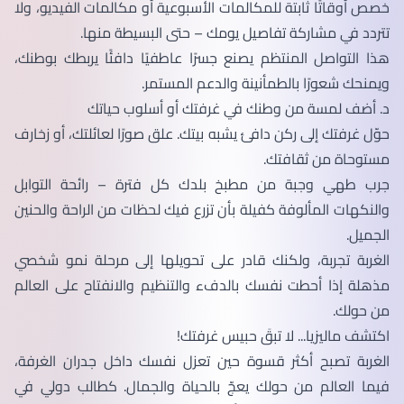
خصص أوقاتًا ثابتة للمكالمات الأسبوعية أو مكالمات الفيديو، ولا
تتردد في مشاركة تفاصيل يومك – حتى البسيطة منها.
هذا التواصل المنتظم يصنع جسرًا عاطفيًا دافئًا يربطك بوطنك،
ويمنحك شعورًا بالطمأنينة والدعم المستمر.
د. أضف لمسة من وطنك في غرفتك أو أسلوب حياتك
حوّل غرفتك إلى ركن دافئ يشبه بيتك. علق صورًا لعائلتك، أو زخارف
مستوحاة من ثقافتك.
جرب طهي وجبة من مطبخ بلدك كل فترة – رائحة التوابل
والنكهات المألوفة كفيلة بأن تزرع فيك لحظات من الراحة والحنين
الجميل.
الغربة تجربة، ولكنك قادر على تحويلها إلى مرحلة نمو شخصي
مذهلة إذا أحطت نفسك بالدفء والتنظيم والانفتاح على العالم
من حولك.
اكتشف ماليزيا... لا تبقَ حبيس غرفتك!
الغربة تصبح أكثر قسوة حين تعزل نفسك داخل جدران الغرفة،
فيما العالم من حولك يعجّ بالحياة والجمال. كطالب دولي في