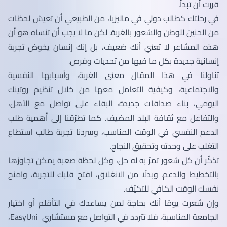
قررت أن تبدأ.
في رحلتك كطالب دولي في ماليزيا، من الطبيعي أن تعيش لحظات
من الحنين للوطن والشعور بالغربة. لكن ما لا يجب أن تنساه هو أن
هذه المشاعر لا تعني أنك ضعيف، بل إنك إنسان يخوض تجربة
إنسانية جديدة بكل ما فيها من تحديات وفرص.
تناولنا في هذا المقال معنى الغربة، وأسبابها النفسية
والاجتماعية، وكيفية التعامل معها من خلال تنظيم روتينك
اليومي، بناء صداقات جديدة، البقاء على تواصل مع الأهل،
والتفاعل مع ثقافة البلد المضيف. كما تطرّقنا إلى أهمية طلب
الدعم النفسي في الوقت المناسب، وسردنا تجربة طالب استطاع
التغلب على وحدته وتحقيق النجاح.
تذكّر أن كل شعور تمرّ به له حل، وكل لحظة صعبة يمكن تجاوزها
بالتخطيط والدعم. وبدلًا من الانغلاق، افتح قلبك للتجربة، وامنح
نفسك الوقت الكافي للتكيّف.
وإن شعرت يومًا أنك بحاجة لمن يساعدك في التأقلم أو اختيار
الجامعة المناسبة، فلا تتردد في التواصل مع مستشاري EasyUni،