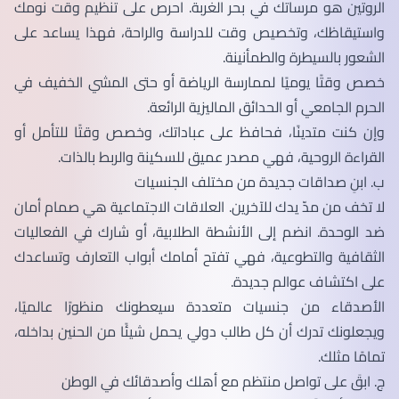
الروتين هو مرساتك في بحر الغربة. احرص على تنظيم وقت نومك
واستيقاظك، وتخصيص وقت للدراسة والراحة، فهذا يساعد على
الشعور بالسيطرة والطمأنينة.
خصص وقتًا يوميًا لممارسة الرياضة أو حتى المشي الخفيف في
الحرم الجامعي أو الحدائق الماليزية الرائعة.
وإن كنت متدينًا، فحافظ على عباداتك، وخصص وقتًا للتأمل أو
القراءة الروحية، فهي مصدر عميق للسكينة والربط بالذات.
ب. ابنِ صداقات جديدة من مختلف الجنسيات
لا تخف من مدّ يدك للآخرين. العلاقات الاجتماعية هي صمام أمان
ضد الوحدة. انضم إلى الأنشطة الطلابية، أو شارك في الفعاليات
الثقافية والتطوعية، فهي تفتح أمامك أبواب التعارف وتساعدك
على اكتشاف عوالم جديدة.
الأصدقاء من جنسيات متعددة سيعطونك منظورًا عالميًا،
ويجعلونك تدرك أن كل طالب دولي يحمل شيئًا من الحنين بداخله،
تمامًا مثلك.
ج. ابقَ على تواصل منتظم مع أهلك وأصدقائك في الوطن