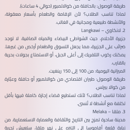
طريقة الوصول: بالحافلة من كوالالمبور (حوالي 4 ساعات).
لماذا تناسب الطلاب؟ لأن الإقامة والطعام بأسعار معقولة،
والأنشطة طبيعية ومجانية في الغالب.
2. لانكاوي – Langkawi
جزيرة الأحلام، حيث الشواطئ البيضاء والمياه الصافية. لا توجد
ضرائب على الجزيرة، مما يجعل التسوق والطعام أرخص من غيرها.
يمكنك ركوب التلفريك إلى أعلى الجبل، أو الاستمتاع بجولات بحرية
بالقارب.
الميزانية اليومية: من 100 إلى 150 رينغيت.
طريقة الوصول: طيران اقتصادي من كوالالمبور أو حافلة وعبّارة
من كوالا بيرلس.
لماذا تناسب الطلاب؟ لأنك تستطيع قضاء إجازة كاملة فيها بأقل
تكلفة مع أنشطة لا تُنسى.
3. ملقا – Melaka
مدينة ساحرة تمزج بين التاريخ والثقافة والعمارة الاستعمارية. من
زيارة قلعة أفاموسا إلى التنزه على نهر ملقا، ستعيش تجربة