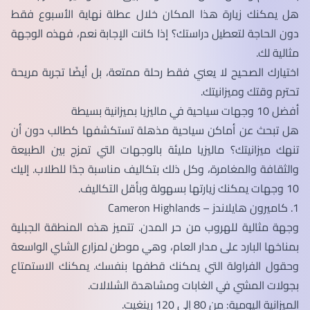
هل يمكنك زيارة هذا المكان خلال عطلة نهاية الأسبوع فقط
دون الحاجة لتعطيل دراستك؟ إذا كانت الإجابة نعم، فهذه الوجهة
مثالية لك.
اختيارك الصحيح لا يعني فقط رحلة ممتعة، بل أيضًا تجربة مريحة
تحترم وقتك وميزانيتك.
أفضل 10 وجهات سياحية في ماليزيا بميزانية بسيطة
هل تبحث عن أماكن سياحية مذهلة تستكشفها كطالب دون أن
تنهك ميزانيتك؟ ماليزيا مليئة بالوجهات التي تمزج بين الطبيعة
والثقافة والمغامرة، وكل ذلك بتكاليف مناسبة جدًا للطلاب. إليك
10 وجهات يمكنك زيارتها بسهولة وبأقل التكاليف.
1. كاميرون هايلاندز – Cameron Highlands
وجهة مثالية للهروب من حر المدن. تتميز هذه المنطقة الجبلية
بمناخها البارد على مدار العام، وهي موطن لمزارع الشاي الواسعة
وحقول الفراولة التي يمكنك قطفها بنفسك. يمكنك الاستمتاع
بجولات المشي في الغابات ومشاهدة الشلالات.
الميزانية اليومية: من 80 إلى 120 رينغيت.