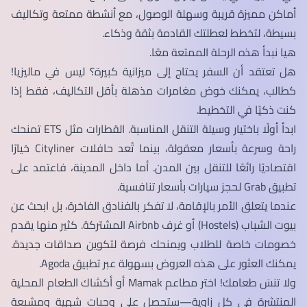
أماكن مميزة قريبة وسهلة الوصول، مع أنشطة ممتعة وتكاليف
بسيطة، لتخطط لعطلتك القادمة بثقة وذكاء.
هيا نبدأ هذه الرحلة الممتعة معًا.
هل تعتقد أن السفر يحتاج إلى ميزانية كبيرة؟ ليس في ماليزيا!
كطالب، يمكنك خوض مغامرات مذهلة بأقل التكاليف، فقط إذا
كنت ذكيًا في التخطيط.
ابدأ أولًا باختيار وسيلة التنقل المناسبة. القطارات مثل ETS تمنحك
راحة وسرعة بأسعار معقولة، بينما تُعد حافلات Cityliner خيارًا
اقتصاديًا رائعًا للتنقل بين المدن. أما داخل المدينة، فاعتمد على
تطبيق Grab لحجز سيارات بأسعار تنافسية.
عندما يتعلق الأمر بالإقامة، لا تفكر بالفنادق الفاخرة، بل ابحث عن
بيوت الشباب (Hostels) أو غرف Airbnb المشتركة. كثير منها يقدم
خصومات خاصة للطلاب ويمنحك فرصة لتكوين صداقات جديدة.
يمكنك العثور على هذه العروض بسهولة عبر تطبيق Agoda.
ولا تنسَ طعامك! اختر مطاعم Mamak أو أكشاك الطعام المحلية
المنتشرة في كل زاوية—ستحصل على وجبات شهية ومشبعة