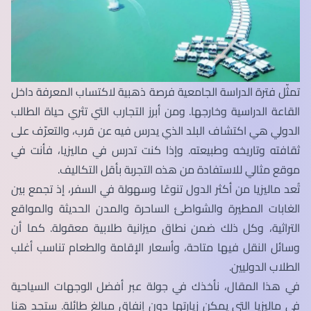
تمثّل فترة الدراسة الجامعية فرصة ذهبية لاكتساب المعرفة داخل
القاعة الدراسية وخارجها. ومن أبرز التجارب التي تثري حياة الطالب
الدولي هي اكتشاف البلد الذي يدرس فيه عن قرب، والتعرّف على
ثقافته وتاريخه وطبيعته. وإذا كنت تدرس في ماليزيا، فأنت في
موقع مثالي للاستفادة من هذه التجربة بأقل التكاليف.
تُعد ماليزيا من أكثر الدول تنوعًا وسهولة في السفر، إذ تجمع بين
الغابات المطيرة والشواطئ الساحرة والمدن الحديثة والمواقع
التراثية، وكل ذلك ضمن نطاق ميزانية طلابية معقولة. كما أن
وسائل النقل فيها متاحة، وأسعار الإقامة والطعام تناسب أغلب
الطلاب الدوليين.
في هذا المقال، نأخذك في جولة عبر أفضل الوجهات السياحية
في ماليزيا التي يمكن زيارتها دون إنفاق مبالغ طائلة. ستجد هنا