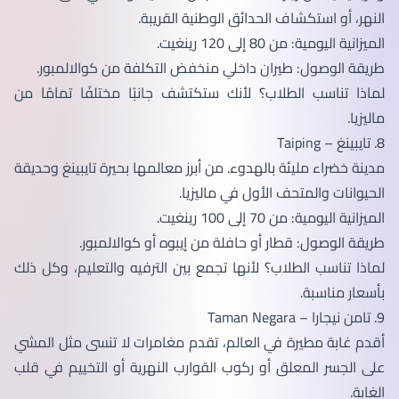
النهر، أو استكشاف الحدائق الوطنية القريبة.
الميزانية اليومية: من 80 إلى 120 رينغيت.
طريقة الوصول: طيران داخلي منخفض التكلفة من كوالالمبور.
لماذا تناسب الطلاب؟ لأنك ستكتشف جانبًا مختلفًا تمامًا من
ماليزيا.
8. تايبينغ – Taiping
مدينة خضراء مليئة بالهدوء. من أبرز معالمها بحيرة تايبينغ وحديقة
الحيوانات والمتحف الأول في ماليزيا.
الميزانية اليومية: من 70 إلى 100 رينغيت.
طريقة الوصول: قطار أو حافلة من إيبوه أو كوالالمبور.
لماذا تناسب الطلاب؟ لأنها تجمع بين الترفيه والتعليم، وكل ذلك
بأسعار مناسبة.
9. تامن نيجارا – Taman Negara
أقدم غابة مطيرة في العالم، تقدم مغامرات لا تنسى مثل المشي
على الجسر المعلق أو ركوب القوارب النهرية أو التخييم في قلب
الغابة.