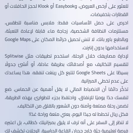
للعثور على أرخص العروض، وEasybook أو Klook لحجز الحافلات أو
القطارات بتخفيضات.
احرص على حمل الأساسيات فقط: ملابس مناسبة للطقس،
مستلزمات النظافة الشخصية، زجاجة ماء قابلة لإعادة التعبئة،
وبالطبع باور بانك. لا تنسَ تحميل خرائط المكان على Google Maps
لاستخدامها بدون إنترنت.
لإدارة مصاريفك خلال الرحلة، استخدم تطبيقات مثل Splitwise
لتقسيم التكاليف مع أصدقائك بطريقة عادلة، أو أنشئ جدولًا
بسيطًا على Google Sheets لتتبع كل رينغت تنفقه. هذا يساعدك
على عدم تخطي الميزانية.
تذكّر دائمًا أن الانضباط المالي لا يقل أهمية عن الحماس. ضع
لنفسك حدًا يوميًا للإنفاق، واحتفظ بجزء للطوارئ. بهذه الطريقة،
تضمن رحلة ممتعة وآمنة دون الشعور بالقلق من التكاليف.
فكل ريال تخطط له جيدًا اليوم، يعني متعة وراحة غدًا!
لا تنظر إلى السفر على أنه ترف لا يليق بميزانيتك كطالب، بل اعتبره
فرصة تعليمية حيّة خارج جدران القاعة الدراسية. الرحلات تكشف لك