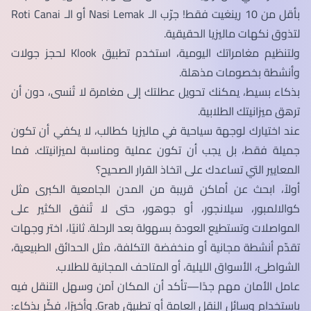
بأقل من 10 رينغيت فقط! جرّب الـ Nasi Lemak أو الـ Roti Canai
لتذوق نكهات ماليزيا الحقيقية.
ولتنظيم مغامراتك اليومية، استخدم تطبيق Klook لحجز جولات
وأنشطة بخصومات مذهلة.
بذكاء بسيط، يمكنك تحويل عطلتك إلى مغامرة لا تُنسى، دون أن
ترهق ميزانيتك الطلابية.
عند اختيارك لوجهة سياحية في ماليزيا كطالب، لا يكفي أن تكون
جميلة فقط، بل يجب أن تكون عملية ومناسبة لميزانيتك. فما
المعايير التي تساعدك على اتخاذ القرار الصحيح؟
أولاً، ابحث عن أماكن قريبة من المدن الجامعية الكبرى مثل
كوالالمبور، سيلانجور، أو جوهور، حتى لا تُنفق الكثير على
المواصلات وتستطيع العودة بسهولة بعد الرحلة. ثانيًا، اختر وجهات
تقدّم أنشطة مجانية أو منخفضة التكلفة، مثل الحدائق الطبيعية،
الشواطئ، الأسواق الليلية، أو المتاحف المجانية للطلاب.
عامل الأمان مهم جدًا—تأكد أن المكان آمن وسهل التنقل فيه
باستخدام وسائل النقل العامة أو تطبيق Grab. وأخيرًا، فكّر بذكاء: