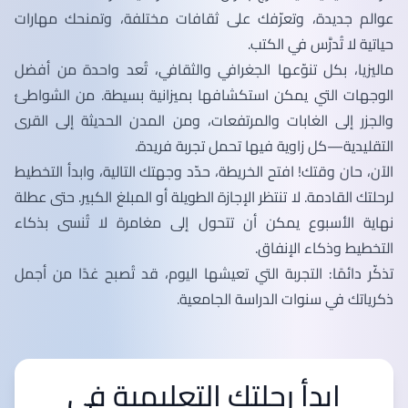
عوالم جديدة، وتعرّفك على ثقافات مختلفة، وتمنحك مهارات
حياتية لا تُدرَّس في الكتب.
ماليزيا، بكل تنوّعها الجغرافي والثقافي، تُعد واحدة من أفضل
الوجهات التي يمكن استكشافها بميزانية بسيطة. من الشواطئ
والجزر إلى الغابات والمرتفعات، ومن المدن الحديثة إلى القرى
التقليدية—كل زاوية فيها تحمل تجربة فريدة.
الآن، حان وقتك! افتح الخريطة، حدّد وجهتك التالية، وابدأ التخطيط
لرحلتك القادمة. لا تنتظر الإجازة الطويلة أو المبلغ الكبير. حتى عطلة
نهاية الأسبوع يمكن أن تتحول إلى مغامرة لا تُنسى بذكاء
التخطيط وذكاء الإنفاق.
تذكّر دائمًا: التجربة التي تعيشها اليوم، قد تُصبح غدًا من أجمل
ذكرياتك في سنوات الدراسة الجامعية.
ابدأ رحلتك التعليمية في