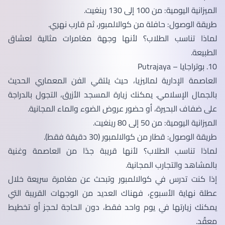
الميزانية اليومية: من 100 إلى 130 رينغيت.
طريقة الوصول: حافلة من كوالالمبور، ثم قارب نهري.
لماذا تناسب الطلاب؟ لأنها وجهة مغامرات مثالية لعشاق
الطبيعة.
10. بوتراجايا – Putrajaya
العاصمة الإدارية لماليزيا، حيث يلتقي الفن المعماري الحديث
بالجمال الإسلامي. يمكنك زيارة المسجد الأزرق، التجول بالدراجة
على ضفاف البحيرة، أو حضور عروض الضوء والماء المجانية.
الميزانية اليومية: من 50 إلى 80 رينغيت.
طريقة الوصول: قطار من كوالالمبور (30 دقيقة فقط).
لماذا تناسب الطلاب؟ لأنها قريبة جدًا من العاصمة وغنية
بالمشاهد والتجارب المجانية.
إذا كنت تدرس في كوالالمبور وتبحث عن مغامرة سريعة خلال
عطلة نهاية الأسبوع، فهناك العديد من الوجهات القريبة التي
يمكنك زيارتها في يوم واحد فقط، دون الحاجة لحجز أو تخطيط
معقّد.