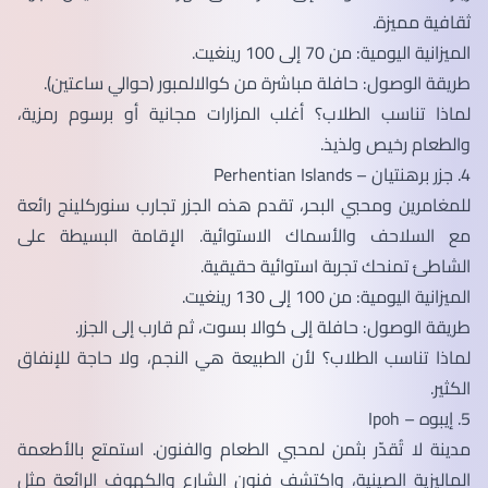
ثقافية مميزة.
الميزانية اليومية: من 70 إلى 100 رينغيت.
طريقة الوصول: حافلة مباشرة من كوالالمبور (حوالي ساعتين).
لماذا تناسب الطلاب؟ أغلب المزارات مجانية أو برسوم رمزية،
والطعام رخيص ولذيذ.
4. جزر برهنتيان – Perhentian Islands
للمغامرين ومحبي البحر، تقدم هذه الجزر تجارب سنوركلينج رائعة
مع السلاحف والأسماك الاستوائية. الإقامة البسيطة على
الشاطئ تمنحك تجربة استوائية حقيقية.
الميزانية اليومية: من 100 إلى 130 رينغيت.
طريقة الوصول: حافلة إلى كوالا بسوت، ثم قارب إلى الجزر.
لماذا تناسب الطلاب؟ لأن الطبيعة هي النجم، ولا حاجة للإنفاق
الكثير.
5. إيبوه – Ipoh
مدينة لا تُقدّر بثمن لمحبي الطعام والفنون. استمتع بالأطعمة
الماليزية الصينية، واكتشف فنون الشارع والكهوف الرائعة مثل