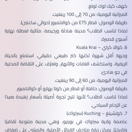
كهف كيك لوك تونغ.
الميزانية اليومية: من 70 إلى 100 رينغيت.
طريقة الوصول: قطار ETS من كوالالمبور (حوالي ساعتين).
لماذا تناسب الطلاب؟ مدينة هادئة ورخيصة، مثالية لعطلة نهاية
أسبوع قصيرة.
6. كوالا كراي – Kuala Krai
وجهة أقل شهرة لكنها كنز طبيعي حقيقي. استمتع بالحياة
الريفية، واستكشف الغابات والأنهار، وتعرّف على الثقافة المحلية
في جو هادئ.
الميزانية اليومية: من 60 إلى 90 رينغيت.
طريقة الوصول: حافلة أو قطار من كوتا بهارو أو كوالالمبور.
لماذا تناسب الطلاب؟ لأنها تتيح تجربة أصيلة بأسعار زهيدة بعيدًا
عن الزحام السياحي.
7. كوتشينغ – Kuching (سراواك)
عاصمة ولاية سراواك في بورنيو، وهي مدينة متنوعة ثقافيًا
وتاريخيًا. يمكن زيارة متاحف القبائل الأصلية، والمشي على ضفاف