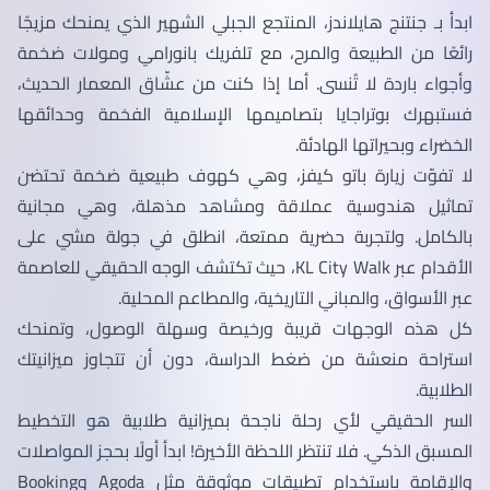
ابدأ بـ جنتنج هايلاندز، المنتجع الجبلي الشهير الذي يمنحك مزيجًا
رائعًا من الطبيعة والمرح، مع تلفريك بانورامي ومولات ضخمة
وأجواء باردة لا تُنسى. أما إذا كنت من عشّاق المعمار الحديث،
فستبهرك بوتراجايا بتصاميمها الإسلامية الفخمة وحدائقها
الخضراء وبحيراتها الهادئة.
لا تفوّت زيارة باتو كيفز، وهي كهوف طبيعية ضخمة تحتضن
تماثيل هندوسية عملاقة ومشاهد مذهلة، وهي مجانية
بالكامل. ولتجربة حضرية ممتعة، انطلق في جولة مشي على
الأقدام عبر KL City Walk، حيث تكتشف الوجه الحقيقي للعاصمة
عبر الأسواق، والمباني التاريخية، والمطاعم المحلية.
كل هذه الوجهات قريبة ورخيصة وسهلة الوصول، وتمنحك
استراحة منعشة من ضغط الدراسة، دون أن تتجاوز ميزانيتك
الطلابية.
السر الحقيقي لأي رحلة ناجحة بميزانية طلابية هو التخطيط
المسبق الذكي. فلا تنتظر اللحظة الأخيرة! ابدأ أولًا بحجز المواصلات
والإقامة باستخدام تطبيقات موثوقة مثل Agoda وBooking