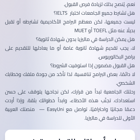
نعم، يُنصح بذلك لزيادة فرص القبول.
هل تشترط جميع الجامعات اختبار IELTS؟
ليست جميعها، لكن معظم البرامج الأكاديمية تشترطه أو تقبل
بديلًا عنه مثل TOEFL أو MUET
هل يمكن الدراسة في ماليزيا بدون شهادة ثانوية؟
لا، يجب تقديم شهادة ثانوية عامة أو ما يعادلها للتقديم على
برامج البكالوريوس.
هل القبول مضمون إذا استوفيت الشروط؟
لا دائمًا، بعض البرامج تنافسية. لذا تأكد من جودة ملفك وخطابك
الشخصي.
رحلتك الجامعية تبدأ من قرارك، لكن نجاحها يتوقف على حسن
استعدادك. تجنّب هذه الأخطاء، وابدأ خطواتك بثقة. وإذا أردت
دعمًا مجانيًا واحترافيًا، تواصل مع EasyUni — منصتك العربية
الأولى للدراسة في ماليزيا.