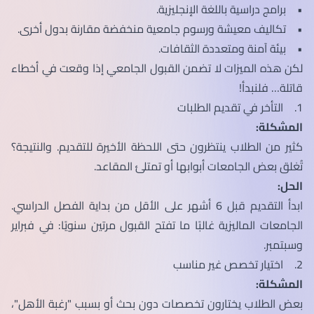
• برامج دراسية باللغة الإنجليزية.
• تكاليف معيشة ورسوم جامعية منخفضة مقارنة بدول أخرى.
• بيئة آمنة ومتعددة الثقافات.
لكن هذه الميزات لا تضمن القبول الجامعي إذا وقعت في أخطاء
قاتلة… فلنبدأ!
1. التأخر في تقديم الطلبات
المشكلة:
كثير من الطلاب ينتظرون حتى اللحظة الأخيرة للتقديم. والنتيجة؟
تُغلق بعض الجامعات أبوابها أو تمتلئ المقاعد.
الحل:
ابدأ التقديم قبل 6 أشهر على الأقل من بداية الفصل الدراسي.
الجامعات الماليزية غالبًا ما تفتح القبول مرتين سنويًا: في فبراير
وسبتمبر.
2. اختيار تخصص غير مناسب
المشكلة:
بعض الطلاب يختارون تخصصات دون بحث أو بسبب "رغبة الأهل"،