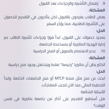
9. إهمال التأشيرة والإجراءات بعد القبول
المشكلة:
بعض الطلاب يفرحون بالقبول لكن يتأخرون في التقديم للحصول
على التأشيرة الطلابية، مما يؤخّر السفر.
الحل:
بمجرد حصولك على القبول، ابدأ فورًا بإجراءات تأشيرة الطالب عبر
إدارة الهجرة الماليزية أو بمساعدة الجامعة.
10. عدم الاهتمام بالتمويل أو المنح الدراسية
المشكلة:
الكثير يظن أن ماليزيا "رخيصة" فقط ويتجاهل وجود منح دراسية.
الحل:
ابحث عن منح مثل منحة MTCP أو منح الجامعات الخاصة. وابدأ
التخطيط المالي منذ الآن لتجنب المفاجآت.
الأسئلة الشائعة
هل أستطيع التقديم على أكثر من جامعة ماليزية في نفس
الوقت؟