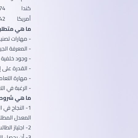
كندا
13474 د
أمريكا
32742 د
ما هي متطلبا
- مهارات تصنيف
- المعرفة الجي
- وجود خلفية 
- القدرة على إ
- مهارة التعا
- الرغبة في ال
ما هي شروط ا
1- النجاح في 
المعدل المطلو
2- اجتياز الطالب لمرحلة الثانوية العامة
3- أن يحصل الطالب على المعدل المطلوب في شهادة الثانوية العامة