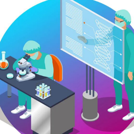
SEGi University Kota Damansara
Management and Science University (MSU)