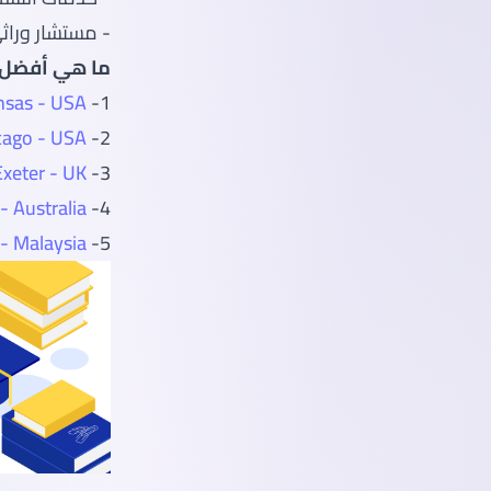
- مستشار وراث
ما هي أفضل ج
nsas - USA
1-
icago - USA
2-
Exeter - UK
3-
- Australia
4-
 - Malaysia
5-