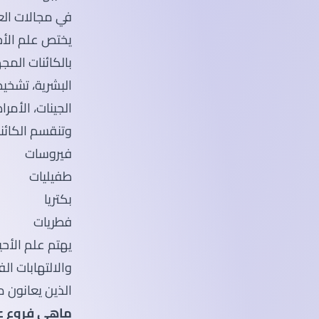
في مجالات الع
يختص علم الأح
بالكائنات الم
البشرية، تشخيص
الجينات، الأمرا
وتنقسم الكائن
فيروسات
طفيليات
بكتريا
فطريات
يهتم علم الأحي
والالتهابات ال
الذين يعانون 
ماهى فروع عل