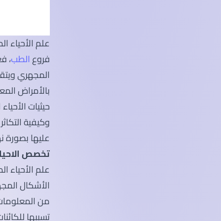
علم الأحياء ال
فروع
الطب
، ف
المجهري ويتقنه
بالأمراض المع
حيثيات الأحياء
وكيفية التكاث
عليها بصورة نه
تخصص الاحيا
علم الأحياء ا
الأشكال المجه
من المعلومات ع
تسببها للكائنا