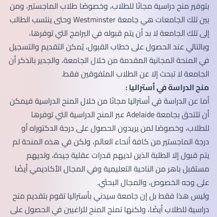
بتوفير منح دراسية مجانًا للطلاب، وخصوصًا طلاب الماجستير، ومن
بين تلك الجامعات هي جامعة Westminster وحتى ينتسب الطالب
إلى تلك الجامعة لا بد أن يتم قبوله في البرامج التي توفرها،
وبالتالي عند الحصول على خطاب القبول، يُمكن التقديم والتسجيل
في المنحة المجانية المقدمة من خلال الجامعة، والجدير بالذكر أن
الجامعة لا تبحث إلا عن الطلاب المتفوقين فقط.
منح الدراسة في أستراليا :
أما عن الدراسة في أستراليا مجانًا من خلال المنح الدراسية فيمكن
أن تلتحق بجامعة Adelaide عبر المنح الدراسية التي توفرها
للطلاب، وخصوصًا لمن يريدون الحصول على درجة الدكتوراه أو
درجة الماجستير من كافة أنحاء العالم، ولكن في هذه المنحة لم
يتم قبول إلا الطلبة الذين لديهم قدرات عقلية جيدة، ولديهم
مستقبل باهر من الناحية التعليمية وفي المجال الأكاديمي أيضًا
على وجه الخصوص، والمجال البحثي.
وليس هذا فقط بل إن جامعة سيدني بأستراليا تقوم بتقديم منح
دراسية للطلاب أيضًا، ولكنها تمنح المنح للراغبين في الحصول على