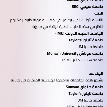
جامعة سيجي SEGi
الطب
بالنسبة لأولئك الذين يرغبون في ممارسة مهنة طبية؛ يمكنهم
النظر في هذه الكليات الطبية الرائدة في ماليزيا:
الجامعة الطبية الدولية (IMU)
جامعة تايلور Taylor's
جامعة مالايا UM
جامعة موناش Monash University
جامعة ساينس ماليزيا(USM
الهندسة
تشتهر هذه الجامعات ببرامجها الهندسية المتميزة في ماليزيا:
جامعة صنواي Sunway
جامعة تايلور Taylor's
جامعة مالايا UM
جامعة بوترا ماليزيا UPM