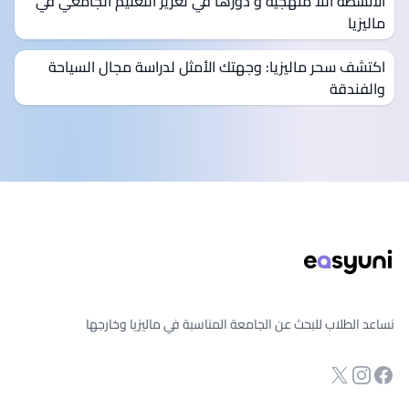
الأنشطة اللا منهجية و دورها في تعزيز التعليم الجامعي في
ماليزيا
اكتشف سحر ماليزيا: وجهتك الأمثل لدراسة مجال السياحة
والفندقة
ذييل الصفحة
نساعد الطلاب للبحث عن الجامعة المناسبة في ماليزيا وخارجها
انستجرام
Twitter
صفحة الفيسبوك