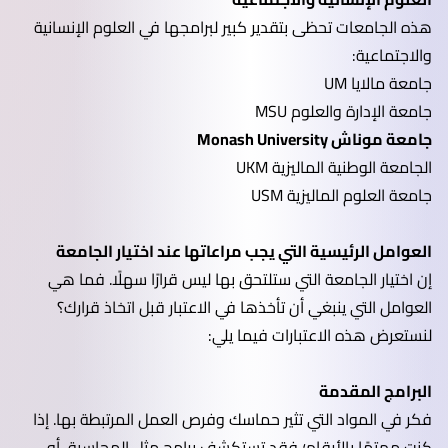
هذه الجامعات تحظى بتقدير كبير لبرامجها في العلوم الإنسانية
والاجتماعية:
جامعة مالايا UM
جامعة الإدارة والعلوم MSU
جامعة موناش Monash University
الجامعة الوطنية الماليزية UKM
جامعة العلوم الماليزية USM
العوامل الرئيسية التي يجب مراعاتها عند اختيار الجامعة
إن اختيار الجامعة التي ستلتحق بها ليس قرارًا سهلًا. فما هي
العوامل التي ينبغي أن تأخذها في الاعتبار قبل اتخاذ قرارك؟
لنستعرض هذه الاعتبارات فيما يلي:
البرامج المقدمة
فكر في المواد التي تثير حماسك وفرص العمل المرتبطة بها. إذا
كنت مهتمًا بالأرقام؛ فقد تستكشف برامج مثل المحاسبة، أو