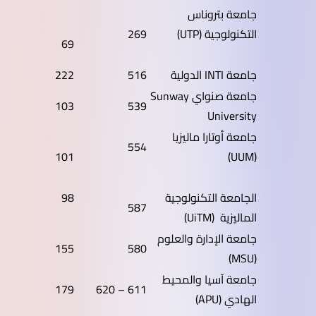
جامعة بتروناس
التكنولوجية (UTP)
269
69
جامعة INTI الدولية
516
222
جامعة صنواي Sunway
103
539
University
جامعة أوتارا ماليزيا
554
101
(UUM)
الجامعة التكنولوجية
98
587
الماليزية (UiTM)
جامعة الإدارة والعلوم
155
580
(MSU)
جامعة آسيا والمحيط
179
611 – 620
الهادي (APU)