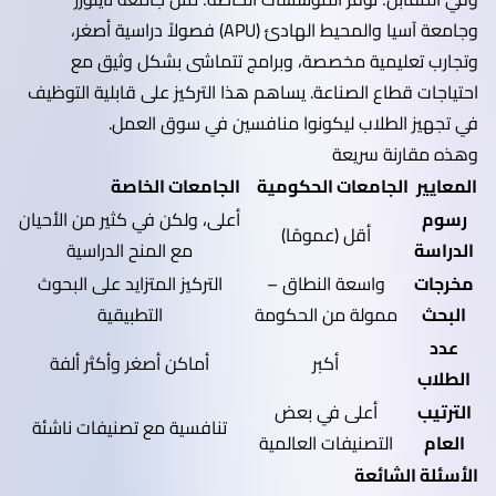
وجامعة آسيا والمحيط الهادئ (APU) فصولاً دراسية أصغر،
وتجارب تعليمية مخصصة، وبرامج تتماشى بشكل وثيق مع
احتياجات قطاع الصناعة. يساهم هذا التركيز على قابلية التوظيف
في تجهيز الطلاب ليكونوا منافسين في سوق العمل.
وهذه مقارنة سريعة
المعايير
الجامعات الحكومية
الجامعات الخاصة
رسوم
أعلى، ولكن في كثير من الأحيان
أقل (عمومًا)
الدراسة
مع المنح الدراسية
مخرجات
واسعة النطاق –
التركيز المتزايد على البحوث
البحث
ممولة من الحكومة
التطبيقية
عدد
أكبر
أماكن أصغر وأكثر ألفة
الطلاب
الترتيب
أعلى في بعض
تنافسية مع تصنيفات ناشئة
العام
التصنيفات العالمية
الأسئلة الشائعة