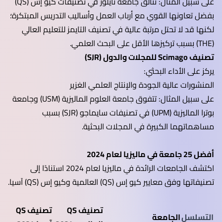
على سبيل المثال: تتألق جامعة تايلور في تصنيفات كيو إس (QS)
بفضل تعاونها القوي مع أرباب العمل وأساليب التدريس المبتكرة؛
لكنها قد لا تحتل مرتبة عالية في تصنيف التايمز للتعليم العالي
(THE) بسبب تركيزها الأقل على البحث العلمي.
تصنيف Scimago للمجلات والدول (SJR)
يركز على الأداء البحثي:
المنشورات عالية الجودة والإنتاج العلمي الغزير
على سبيل المثال: تتفوق جامعة العلوم الماليزية (USM) وجامعة
بوترا الماليزية (UPM) في تصنيفات سايماجو (SJR) بسبب
مساهماتهما الكبيرة في المجلات البحثية.
أفضل 25 جامعة في ماليزيا لعام 2024
اكتشف الجامعات الرائدة في ماليزيا لعام 2024 استنادًا إلى
تصنيفاتها وفق معايير كيو إس (QS) العالمية وكيو إس (QS) آسيا.
تصنيف QS
تصنيف QS
التسلسل
الجامعة