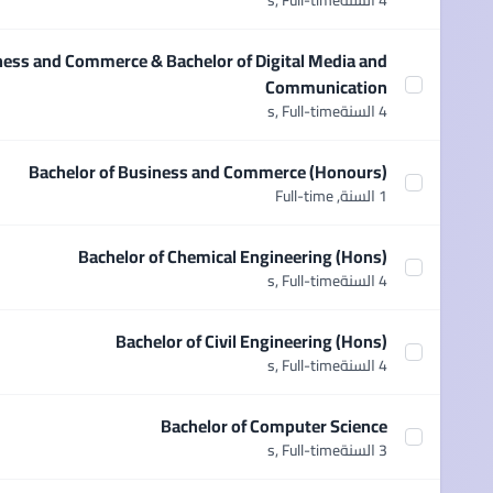
4 السنةs,
Full-time
ness and Commerce & Bachelor of Digital Media and
Communication
ommerce & Bachelor of Digital Media and Communication
4 السنةs,
Full-time
Bachelor of Business and Commerce (Honours)
ct course Bachelor of Business and Commerce (Honours)
1 السنة,
Full-time
Bachelor of Chemical Engineering (Hons)
Select course Bachelor of Chemical Engineering (Hons)
4 السنةs,
Full-time
Bachelor of Civil Engineering (Hons)
Select course Bachelor of Civil Engineering (Hons)
4 السنةs,
Full-time
Bachelor of Computer Science
Select course Bachelor of Computer Science
3 السنةs,
Full-time