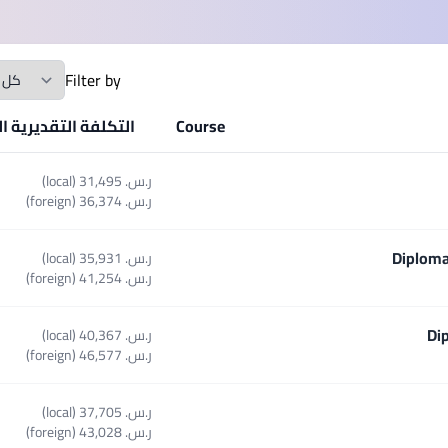
SEGi University Kota Damansara
lification
Filter by
Management and Science University (MSU)
Course
التكلفة التقديرية ا
ر.س.‏ 31,495 (local)
ر.س.‏ 36,374 (foreign)
Diploma
ر.س.‏ 35,931 (local)
Select course Di
ر.س.‏ 41,254 (foreign)
Di
ر.س.‏ 40,367 (local)
Select cours
ر.س.‏ 46,577 (foreign)
ر.س.‏ 37,705 (local)
Select 
ر.س.‏ 43,028 (foreign)