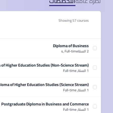
نظرة عامة
التخصصات
Showing 57 courses
Diploma of Business
Select course Diploma of Business
2 السنةs,
Full-time
 of Higher Education Studies (Non-Science Stream)
ploma of Higher Education Studies (Non-Science Stream)
1 السنة,
Full-time
ploma of Higher Education Studies (Science Stream)
e Diploma of Higher Education Studies (Science Stream)
1 السنة,
Full-time
Postgraduate Diploma in Business and Commerce
course Postgraduate Diploma in Business and Commerce
1 السنة,
Full-time