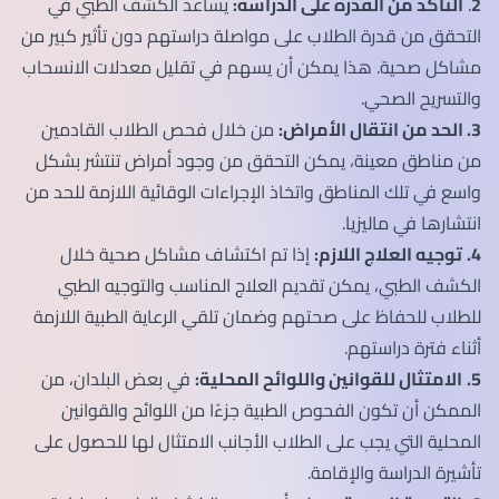
2
.
التأكد من القدرة على الدراسة:
يساعد الكشف الطبي في
التحقق من قدرة الطلاب على مواصلة دراستهم دون تأثير كبير من
مشاكل صحية. هذا يمكن أن يسهم في تقليل معدلات الانسحاب
والتسريح الصحي.
3. الحد من انتقال الأمراض:
من خلال فحص الطلاب القادمين
من مناطق معينة، يمكن التحقق من وجود أمراض تنتشر بشكل
واسع في تلك المناطق واتخاذ الإجراءات الوقائية اللازمة للحد من
انتشارها في ماليزيا.
4.
توجيه العلاج اللازم:
إذا تم اكتشاف مشاكل صحية خلال
الكشف الطبي، يمكن تقديم العلاج المناسب والتوجيه الطبي
للطلاب للحفاظ على صحتهم وضمان تلقي الرعاية الطبية اللازمة
أثناء فترة دراستهم.
5.
الامتثال للقوانين واللوائح المحلية:
في بعض البلدان، من
الممكن أن تكون الفحوص الطبية جزءًا من اللوائح والقوانين
المحلية التي يجب على الطلاب الأجانب الامتثال لها للحصول على
تأشيرة الدراسة والإقامة.