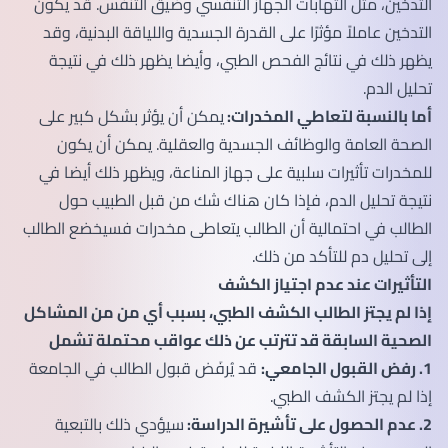
التدخين، مثل التهابات الجهاز التنفسي وضيق التنفس. قد يكون
التدخين عاملاً مؤثرًا على القدرة الجسدية واللياقة البدنية، وقد
يظهر ذلك في نتائج الفحص الطبي، وأيضا يظهر ذلك في نتيجة
تحليل الدم.
أما بالنسبة لتعاطي المخدرات:
يمكن أن يؤثر بشكل كبير على
الصحة العامة والوظائف الجسدية والعقلية. يمكن أن يكون
للمخدرات تأثيرات سلبية على جهاز المناعة، ويظهر ذلك أيضا في
نتيجة تحليل الدم، فإذا كان هناك شك من قبل الطبيب حول
الطالب في احتمالية أن الطالب يتعاطى مخدرات فسيخضع الطالب
إلى تحليل دم للتأكد من ذلك.
التأثيرات عند عدم اجتياز الكشف
إذا لم يجتز الطالب الكشف الطبي، بسبب أي من من المشاكل
الصحية السابقة قد تترتب عن ذلك عواقب محتملة تشمل
1. رفض القبول الجامعي:
قد يُرفَض قبول الطالب في الجامعة
إذا لم يجتز الكشف الطبي.
2. عدم الحصول على تأشيرة الدراسة:
سيؤدي ذلك بالتبعية